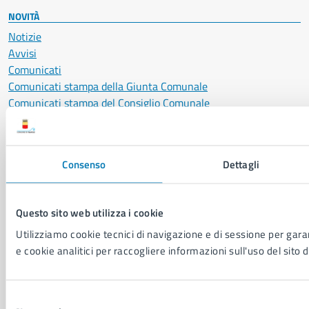
NOVITÀ
Notizie
Avvisi
Comunicati
Comunicati stampa della Giunta Comunale
Comunicati stampa del Consiglio Comunale
VIVERE IL COMUNE
Consenso
Dettagli
Luoghi
Eventi
Elenco libri
Questo sito web utilizza i cookie
Utilizziamo cookie tecnici di navigazione e di sessione per garan
e cookie analitici per raccogliere informazioni sull'uso del sito d
CONTATTI
Comune di Napoli
Palazzo San Giacomo, Piazza Municipio - 80133
Selezione