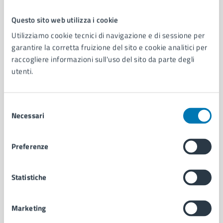
Questo sito web utilizza i cookie
Comune di Napoli
Utilizziamo cookie tecnici di navigazione e di sessione per
garantire la corretta fruizione del sito e cookie analitici per
raccogliere informazioni sull'uso del sito da parte degli
AMMINISTRAZIONE
utenti.
Aree amministrative
Organi di governo
Municipalità
Selezione
Uffici
Necessari
del
Enti e fondazioni
consenso
Politici
Preferenze
Personale amministrativo
Documenti e dati
Intranet, posta aziendale e protocollo
Statistiche
Marketing
CATEGORIE DI SERVIZIO
Ambiente