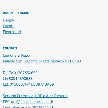
VIVERE IL COMUNE
Luoghi
Eventi
Elenco libri
CONTATTI
Comune di Napoli
Palazzo San Giacomo, Piazza Municipio - 80133
P. IVA: 01207650639
CF: 80014890638
LEI: 8156007FF4DEB97ABA09
Servizio Protocollo, URP e Albo Pretorio
PEC:
urp@pec.comune.napoli.it
Centralino unico:
0817951111