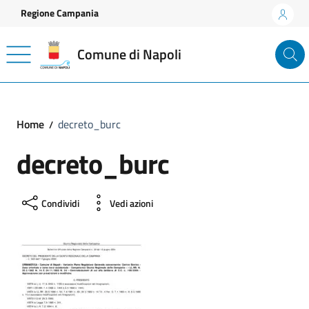
Vai ai contenuti
Vai al footer
Regione Campania
Comune di Napoli
Home
decreto_burc
decreto_burc
Condividi
Vedi azioni