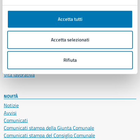
Anagrafe e stato civile
Autorizzazioni
Accetta tutti
Cultura e tempo libero
Documenti e certificati
Educazione e formazione
Accetta selezionati
Giustizia e sicurezza pubblica
Imprese e commercio
Salute, benessere e assistenza
Rifiuta
Servizi Cimiteriali
Vita lavorativa
NOVITÀ
Notizie
Avvisi
Comunicati
Comunicati stampa della Giunta Comunale
Comunicati stampa del Consiglio Comunale