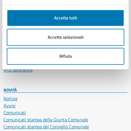
Anagrafe e stato civile
Autorizzazioni
Accetta tutti
Cultura e tempo libero
Documenti e certificati
Educazione e formazione
Accetta selezionati
Giustizia e sicurezza pubblica
Imprese e commercio
Salute, benessere e assistenza
Rifiuta
Servizi Cimiteriali
Vita lavorativa
NOVITÀ
Notizie
Avvisi
Comunicati
Comunicati stampa della Giunta Comunale
Comunicati stampa del Consiglio Comunale