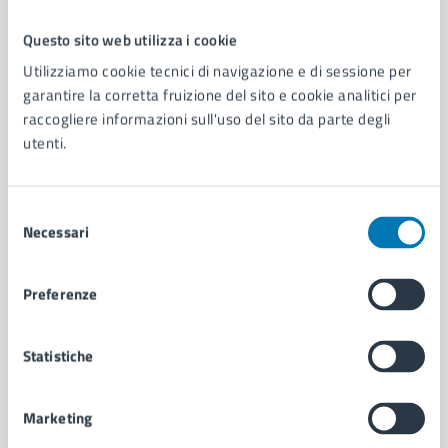
Questo sito web utilizza i cookie
Comune di Napoli
Utilizziamo cookie tecnici di navigazione e di sessione per
garantire la corretta fruizione del sito e cookie analitici per
raccogliere informazioni sull'uso del sito da parte degli
AMMINISTRAZIONE
utenti.
Aree amministrative
Organi di governo
Municipalità
Selezione
Uffici
Necessari
del
Enti e fondazioni
consenso
Politici
Preferenze
Personale amministrativo
Documenti e dati
Intranet, posta aziendale e protocollo
Statistiche
Marketing
CATEGORIE DI SERVIZIO
Ambiente