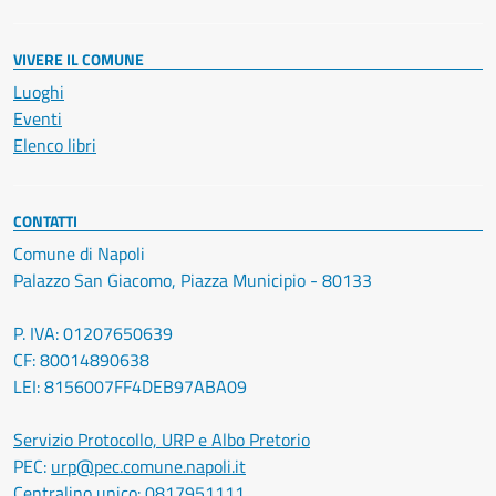
VIVERE IL COMUNE
Luoghi
Eventi
Elenco libri
CONTATTI
Comune di Napoli
Palazzo San Giacomo, Piazza Municipio - 80133
P. IVA: 01207650639
CF: 80014890638
LEI: 8156007FF4DEB97ABA09
Servizio Protocollo, URP e Albo Pretorio
PEC:
urp@pec.comune.napoli.it
Centralino unico:
0817951111