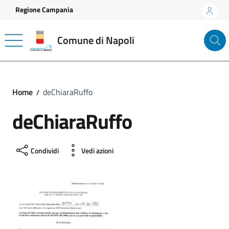
Vai ai contenuti
Vai al footer
Regione Campania
Comune di Napoli
Home
deChiaraRuffo
deChiaraRuffo
Condividi
Vedi azioni