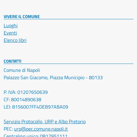
VIVERE IL COMUNE
Luoghi
Eventi
Elenco libri
CONTATTI
Comune di Napoli
Palazzo San Giacomo, Piazza Municipio - 80133
P. IVA: 01207650639
CF: 80014890638
LEI: 8156007FF4DEB97ABA09
Servizio Protocollo, URP e Albo Pretorio
PEC:
urp@pec.comune.napoli.it
Centralino unico:
0817951111