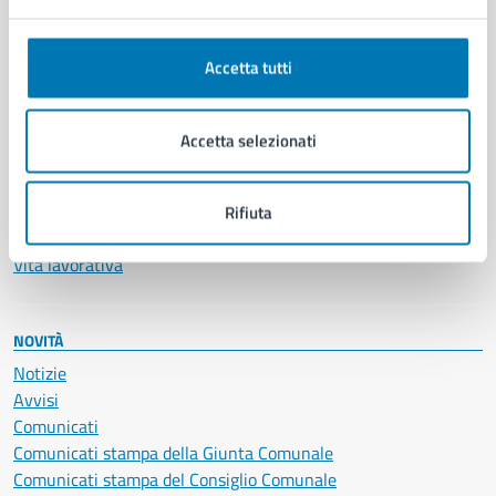
Anagrafe e stato civile
Autorizzazioni
Accetta tutti
Cultura e tempo libero
Documenti e certificati
Educazione e formazione
Accetta selezionati
Giustizia e sicurezza pubblica
Imprese e commercio
Salute, benessere e assistenza
Rifiuta
Servizi Cimiteriali
Vita lavorativa
NOVITÀ
Notizie
Avvisi
Comunicati
Comunicati stampa della Giunta Comunale
Comunicati stampa del Consiglio Comunale