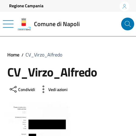
Vai ai contenuti
Vai al footer
Regione Campania
Comune di Napoli
Home
CV_Virzo_Alfredo
CV_Virzo_Alfredo
Condividi
Vedi azioni