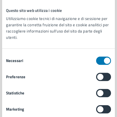
Questo sito web utilizza i cookie
Comune di Napoli
Utilizziamo cookie tecnici di navigazione e di sessione per
garantire la corretta fruizione del sito e cookie analitici per
raccogliere informazioni sull'uso del sito da parte degli
AMMINISTRAZIONE
utenti.
Aree amministrative
Organi di governo
Municipalità
Selezione
Uffici
Necessari
del
Enti e fondazioni
consenso
Politici
Preferenze
Personale amministrativo
Documenti e dati
Intranet, posta aziendale e protocollo
Statistiche
Marketing
CATEGORIE DI SERVIZIO
Ambiente