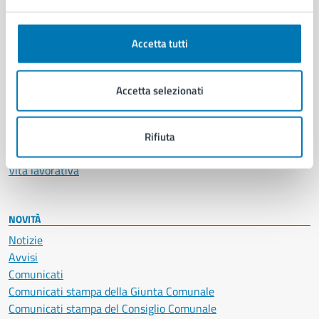
Anagrafe e stato civile
Autorizzazioni
Accetta tutti
Cultura e tempo libero
Documenti e certificati
Educazione e formazione
Accetta selezionati
Giustizia e sicurezza pubblica
Imprese e commercio
Salute, benessere e assistenza
Rifiuta
Servizi Cimiteriali
Vita lavorativa
NOVITÀ
Notizie
Avvisi
Comunicati
Comunicati stampa della Giunta Comunale
Comunicati stampa del Consiglio Comunale