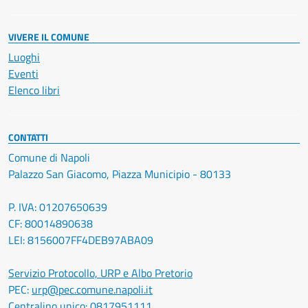
VIVERE IL COMUNE
Luoghi
Eventi
Elenco libri
CONTATTI
Comune di Napoli
Palazzo San Giacomo, Piazza Municipio - 80133
P. IVA: 01207650639
CF: 80014890638
LEI: 8156007FF4DEB97ABA09
Servizio Protocollo, URP e Albo Pretorio
PEC:
urp@pec.comune.napoli.it
Centralino unico:
0817951111