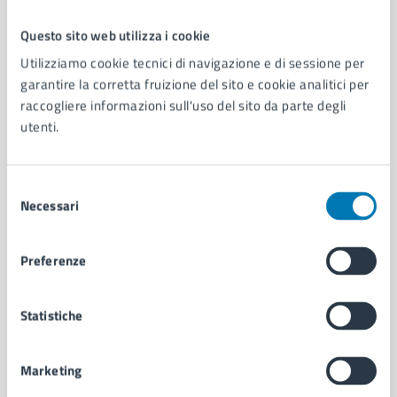
Questo sito web utilizza i cookie
Comune di Napoli
Utilizziamo cookie tecnici di navigazione e di sessione per
garantire la corretta fruizione del sito e cookie analitici per
raccogliere informazioni sull'uso del sito da parte degli
AMMINISTRAZIONE
utenti.
Aree amministrative
Organi di governo
Municipalità
Selezione
Uffici
Necessari
del
Enti e fondazioni
consenso
Politici
Preferenze
Personale amministrativo
Documenti e dati
Intranet, posta aziendale e protocollo
Statistiche
Marketing
CATEGORIE DI SERVIZIO
Ambiente