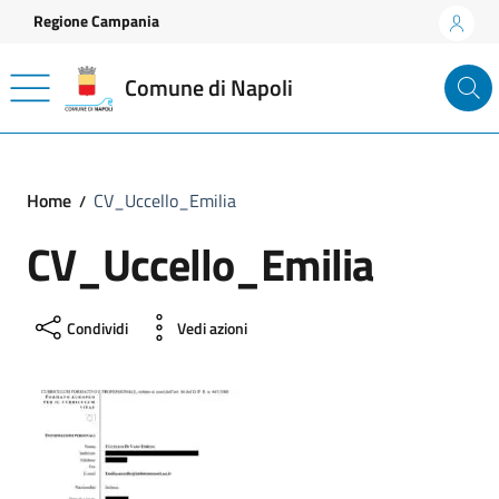
Vai ai contenuti
Vai al footer
Regione Campania
Comune di Napoli
Home
CV_Uccello_Emilia
CV_Uccello_Emilia
Condividi
Vedi azioni