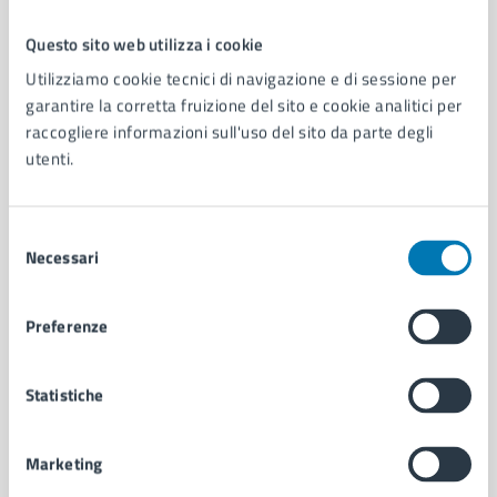
Questo sito web utilizza i cookie
Comune di Napoli
Utilizziamo cookie tecnici di navigazione e di sessione per
garantire la corretta fruizione del sito e cookie analitici per
raccogliere informazioni sull'uso del sito da parte degli
AMMINISTRAZIONE
utenti.
Aree amministrative
Organi di governo
Municipalità
Selezione
Uffici
Necessari
del
Enti e fondazioni
consenso
Politici
Preferenze
Personale amministrativo
Documenti e dati
Intranet, posta aziendale e protocollo
Statistiche
Marketing
CATEGORIE DI SERVIZIO
Ambiente