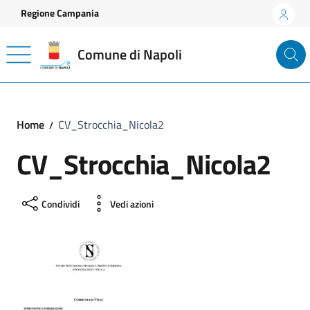
Vai ai contenuti
Vai al footer
Regione Campania
Comune di Napoli
Home
CV_Strocchia_Nicola2
CV_Strocchia_Nicola2
Condividi
Vedi azioni