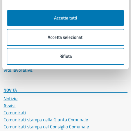
Anagrafe e stato civile
Autorizzazioni
Accetta tutti
Cultura e tempo libero
Documenti e certificati
Educazione e formazione
Accetta selezionati
Giustizia e sicurezza pubblica
Imprese e commercio
Salute, benessere e assistenza
Rifiuta
Servizi Cimiteriali
Vita lavorativa
NOVITÀ
Notizie
Avvisi
Comunicati
Comunicati stampa della Giunta Comunale
Comunicati stampa del Consiglio Comunale