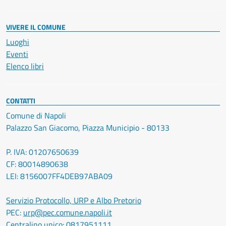
VIVERE IL COMUNE
Luoghi
Eventi
Elenco libri
CONTATTI
Comune di Napoli
Palazzo San Giacomo, Piazza Municipio - 80133
P. IVA: 01207650639
CF: 80014890638
LEI: 8156007FF4DEB97ABA09
Servizio Protocollo, URP e Albo Pretorio
PEC:
urp@pec.comune.napoli.it
Centralino unico:
0817951111