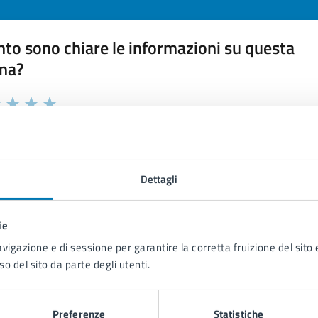
to sono chiare le informazioni su questa
na?
 chiarezza delle informazioni (da 1 a 5 stelle)
ona il numero di stelle per valutare la chiarezza delle inform
1 stelle su 5
uta 2 stelle su 5
Valuta 3 stelle su 5
Valuta 4 stelle su 5
Valuta 5 stelle su 5
Dettagli
ie
tatta il comune
avigazione e di sessione per garantire la corretta fruizione del sito e
so del sito da parte degli utenti.
Leggi le domande frequenti
Richiedi assistenza
Preferenze
Statistiche