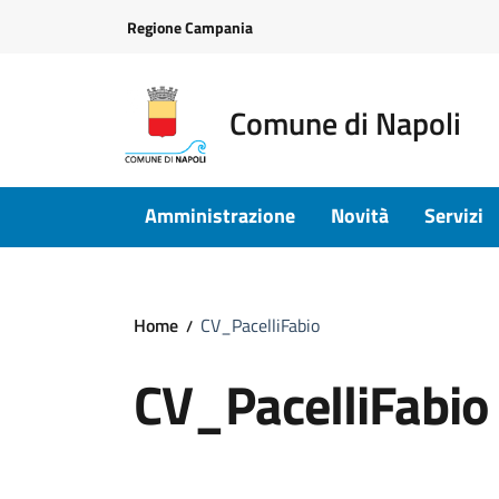
Vai ai contenuti
Vai al footer
Regione Campania
Comune di Napoli
Amministrazione
Novità
Servizi
Home
CV_PacelliFabio
CV_PacelliFabio