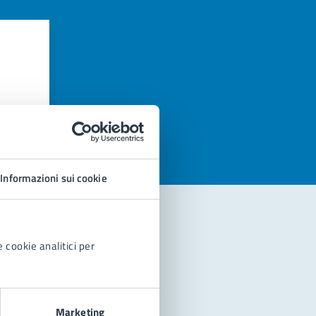
azioni
Informazioni sui cookie
 cookie analitici per
Marketing