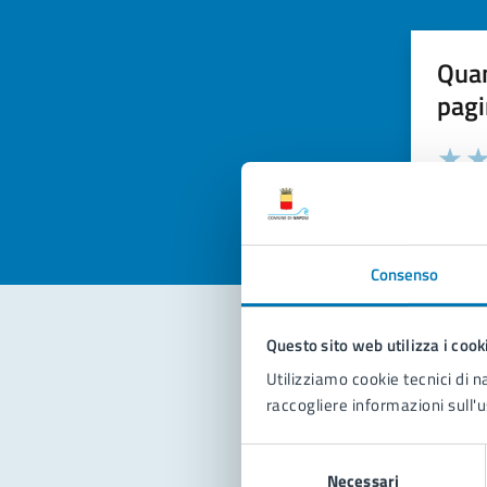
Quan
pagi
Valuta la
Selezi
Valuta 
Val
Consenso
Questo sito web utilizza i cook
Con
Utilizziamo cookie tecnici di n
raccogliere informazioni sull'u
Selezione
Necessari
del