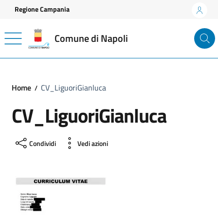
Vai ai contenuti
Vai al footer
Regione Campania
Comune di Napoli
Home
CV_LiguoriGianluca
CV_LiguoriGianluca
Condividi
Vedi azioni