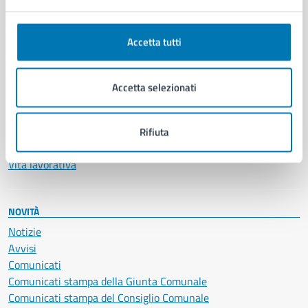
Anagrafe e stato civile
Autorizzazioni
Accetta tutti
Cultura e tempo libero
Documenti e certificati
Educazione e formazione
Accetta selezionati
Giustizia e sicurezza pubblica
Imprese e commercio
Salute, benessere e assistenza
Rifiuta
Servizi Cimiteriali
Vita lavorativa
NOVITÀ
Notizie
Avvisi
Comunicati
Comunicati stampa della Giunta Comunale
Comunicati stampa del Consiglio Comunale