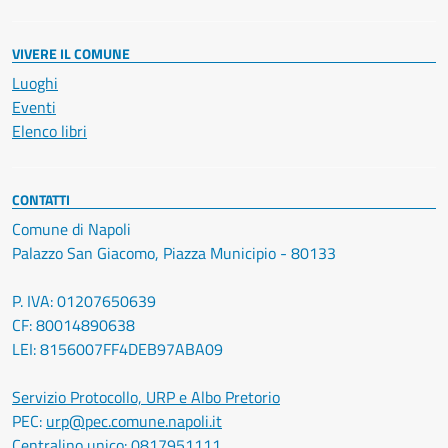
VIVERE IL COMUNE
Luoghi
Eventi
Elenco libri
CONTATTI
Comune di Napoli
Palazzo San Giacomo, Piazza Municipio - 80133
P. IVA: 01207650639
CF: 80014890638
LEI: 8156007FF4DEB97ABA09
Servizio Protocollo, URP e Albo Pretorio
PEC:
urp@pec.comune.napoli.it
Centralino unico:
0817951111