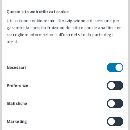
Questo sito web utilizza i cookie
Comune di Napoli
Utilizziamo cookie tecnici di navigazione e di sessione per
garantire la corretta fruizione del sito e cookie analitici per
raccogliere informazioni sull'uso del sito da parte degli
AMMINISTRAZIONE
utenti.
Aree amministrative
Organi di governo
Municipalità
Selezione
Uffici
Necessari
del
Enti e fondazioni
consenso
Politici
Preferenze
Personale amministrativo
Documenti e dati
Intranet, posta aziendale e protocollo
Statistiche
Marketing
CATEGORIE DI SERVIZIO
Ambiente