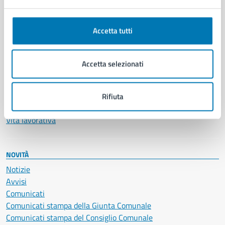
Anagrafe e stato civile
Autorizzazioni
Accetta tutti
Cultura e tempo libero
Documenti e certificati
Educazione e formazione
Accetta selezionati
Giustizia e sicurezza pubblica
Imprese e commercio
Salute, benessere e assistenza
Rifiuta
Servizi Cimiteriali
Vita lavorativa
NOVITÀ
Notizie
Avvisi
Comunicati
Comunicati stampa della Giunta Comunale
Comunicati stampa del Consiglio Comunale