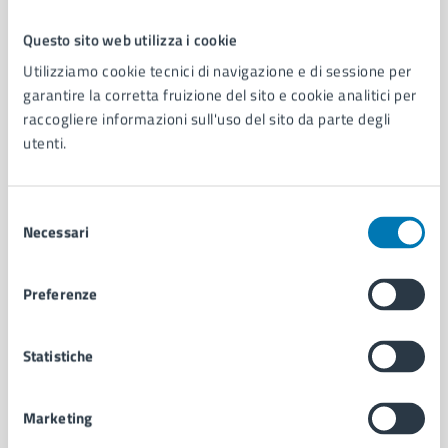
Questo sito web utilizza i cookie
Comune di Napoli
Utilizziamo cookie tecnici di navigazione e di sessione per
garantire la corretta fruizione del sito e cookie analitici per
raccogliere informazioni sull'uso del sito da parte degli
AMMINISTRAZIONE
utenti.
Aree amministrative
Organi di governo
Municipalità
Selezione
Uffici
Necessari
del
Enti e fondazioni
consenso
Politici
Preferenze
Personale amministrativo
Documenti e dati
Intranet, posta aziendale e protocollo
Statistiche
Marketing
CATEGORIE DI SERVIZIO
Ambiente