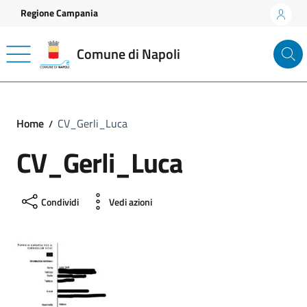
Vai ai contenuti
Vai al footer
Regione Campania
Comune di Napoli
Home
CV_Gerli_Luca
CV_Gerli_Luca
Condividi
Vedi azioni