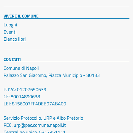
VIVERE IL COMUNE
Luoghi
Eventi
Elenco libri
CONTATTI
Comune di Napoli
Palazzo San Giacomo, Piazza Municipio - 80133
P. IVA: 01207650639
CF: 80014890638
LEI: 8156007FF4DEB97ABA09
Servizio Protocollo, URP e Albo Pretorio
PEC:
urp@pec.comune.napoli.it
Centralino unico:
0817951111