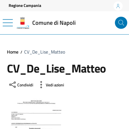
Vai ai contenuti
Vai al footer
Regione Campania
Comune di Napoli
Home
CV_De_Lise_Matteo
CV_De_Lise_Matteo
Condividi
Vedi azioni