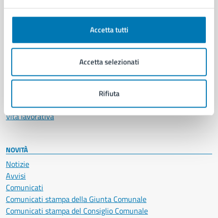
Anagrafe e stato civile
Autorizzazioni
Accetta tutti
Cultura e tempo libero
Documenti e certificati
Educazione e formazione
Accetta selezionati
Giustizia e sicurezza pubblica
Imprese e commercio
Salute, benessere e assistenza
Rifiuta
Servizi Cimiteriali
Vita lavorativa
NOVITÀ
Notizie
Avvisi
Comunicati
Comunicati stampa della Giunta Comunale
Comunicati stampa del Consiglio Comunale