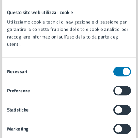
Questo sito web utilizza i cookie
Comune di Napoli
Utilizziamo cookie tecnici di navigazione e di sessione per
garantire la corretta fruizione del sito e cookie analitici per
raccogliere informazioni sull'uso del sito da parte degli
AMMINISTRAZIONE
utenti.
Aree amministrative
Organi di governo
Municipalità
Selezione
Uffici
Necessari
del
Enti e fondazioni
consenso
Politici
Preferenze
Personale amministrativo
Documenti e dati
Intranet, posta aziendale e protocollo
Statistiche
Marketing
CATEGORIE DI SERVIZIO
Ambiente