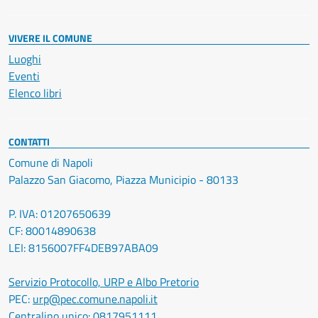
VIVERE IL COMUNE
Luoghi
Eventi
Elenco libri
CONTATTI
Comune di Napoli
Palazzo San Giacomo, Piazza Municipio - 80133
P. IVA: 01207650639
CF: 80014890638
LEI: 8156007FF4DEB97ABA09
Servizio Protocollo, URP e Albo Pretorio
PEC:
urp@pec.comune.napoli.it
Centralino unico:
0817951111