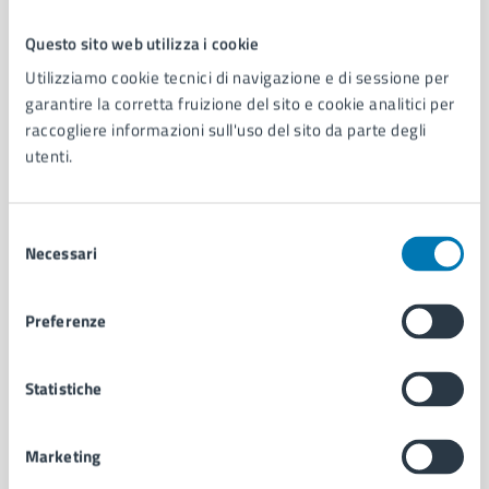
Questo sito web utilizza i cookie
Comune di Napoli
Utilizziamo cookie tecnici di navigazione e di sessione per
garantire la corretta fruizione del sito e cookie analitici per
raccogliere informazioni sull'uso del sito da parte degli
AMMINISTRAZIONE
utenti.
Aree amministrative
Organi di governo
Municipalità
Selezione
Uffici
Necessari
del
Enti e fondazioni
consenso
Politici
Preferenze
Personale amministrativo
Documenti e dati
Intranet, posta aziendale e protocollo
Statistiche
Marketing
CATEGORIE DI SERVIZIO
Ambiente