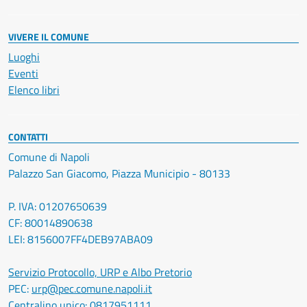
VIVERE IL COMUNE
Luoghi
Eventi
Elenco libri
CONTATTI
Comune di Napoli
Palazzo San Giacomo, Piazza Municipio - 80133
P. IVA: 01207650639
CF: 80014890638
LEI: 8156007FF4DEB97ABA09
Servizio Protocollo, URP e Albo Pretorio
PEC:
urp@pec.comune.napoli.it
Centralino unico:
0817951111