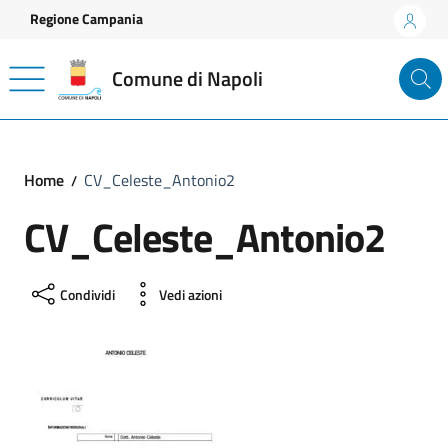
Vai ai contenuti
Vai al footer
Regione Campania
Comune di Napoli
Home
CV_Celeste_Antonio2
CV_Celeste_Antonio2
Condividi
Vedi azioni