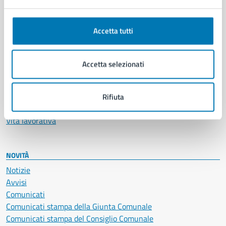
Anagrafe e stato civile
Autorizzazioni
Accetta tutti
Cultura e tempo libero
Documenti e certificati
Educazione e formazione
Accetta selezionati
Giustizia e sicurezza pubblica
Imprese e commercio
Salute, benessere e assistenza
Rifiuta
Servizi Cimiteriali
Vita lavorativa
NOVITÀ
Notizie
Avvisi
Comunicati
Comunicati stampa della Giunta Comunale
Comunicati stampa del Consiglio Comunale