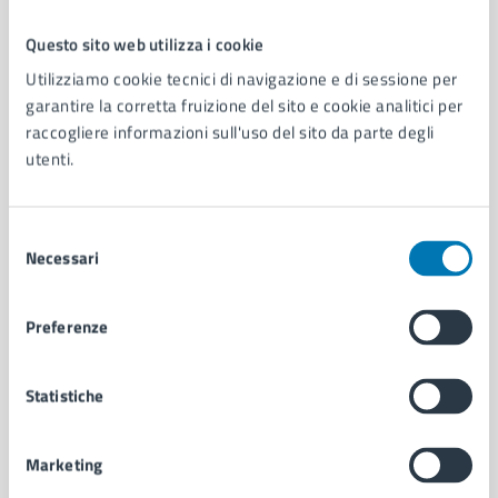
Questo sito web utilizza i cookie
Comune di Napoli
Utilizziamo cookie tecnici di navigazione e di sessione per
garantire la corretta fruizione del sito e cookie analitici per
raccogliere informazioni sull'uso del sito da parte degli
AMMINISTRAZIONE
utenti.
Aree amministrative
Organi di governo
Municipalità
Selezione
Uffici
Necessari
del
Enti e fondazioni
consenso
Politici
Preferenze
Personale amministrativo
Documenti e dati
Intranet, posta aziendale e protocollo
Statistiche
Marketing
CATEGORIE DI SERVIZIO
Ambiente