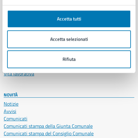
Anagrafe e stato civile
Autorizzazioni
Accetta tutti
Cultura e tempo libero
Documenti e certificati
Educazione e formazione
Accetta selezionati
Giustizia e sicurezza pubblica
Imprese e commercio
Salute, benessere e assistenza
Rifiuta
Servizi Cimiteriali
Vita lavorativa
NOVITÀ
Notizie
Avvisi
Comunicati
Comunicati stampa della Giunta Comunale
Comunicati stampa del Consiglio Comunale