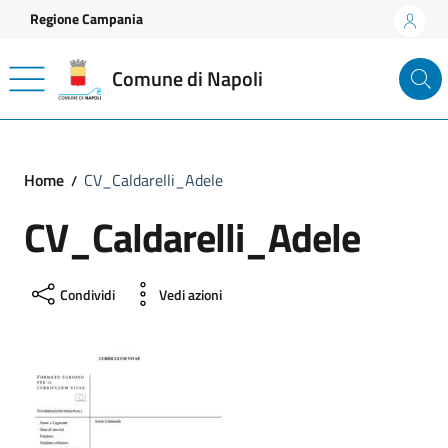
Vai ai contenuti
Vai al footer
Regione Campania
Comune di Napoli
Home
CV_Caldarelli_Adele
CV_Caldarelli_Adele
Condividi
Vedi azioni