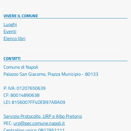
VIVERE IL COMUNE
Luoghi
Eventi
Elenco libri
CONTATTI
Comune di Napoli
Palazzo San Giacomo, Piazza Municipio - 80133
P. IVA: 01207650639
CF: 80014890638
LEI: 8156007FF4DEB97ABA09
Servizio Protocollo, URP e Albo Pretorio
PEC:
urp@pec.comune.napoli.it
Centralino unico:
0817951111