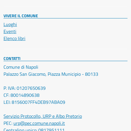
VIVERE IL COMUNE
Luoghi
Eventi
Elenco libri
CONTATTI
Comune di Napoli
Palazzo San Giacomo, Piazza Municipio - 80133
P. IVA: 01207650639
CF: 80014890638
LEI: 8156007FF4DEB97ABA09
Servizio Protocollo, URP e Albo Pretorio
PEC:
urp@pec.comune.napoli.it
Centralino unico:
0817951111