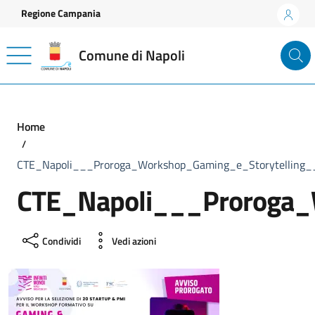
Vai ai contenuti
Vai al footer
Regione Campania
Comune di Napoli
Home
CTE_Napoli___Proroga_Workshop_Gaming_e_Storytelling
CTE_Napoli___Proroga_
Condividi
Vedi azioni