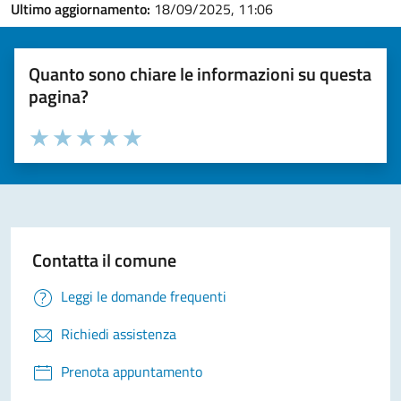
Ultimo aggiornamento:
18/09/2025, 11:06
Quanto sono chiare le informazioni su questa
pagina?
Valuta la chiarezza delle informazioni (da 1 a 5 stelle)
Seleziona il numero di stelle per valutare la chiarezza delle i
Valuta 1 stelle su 5
Valuta 2 stelle su 5
Valuta 3 stelle su 5
Valuta 4 stelle su 5
Valuta 5 stelle su 5
Contatta il comune
Leggi le domande frequenti
Richiedi assistenza
Prenota appuntamento