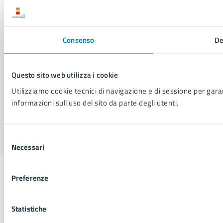
Dichiarazione di accessibilità
Segnalazione problemi di accessibilità
Piano di miglioramento del sito
Consenso
De
SEGUICI SU
Questo sito web utilizza i cookie
Facebook
X
YouTube
Instagram
LinkedIn
Telegram
WhatsApp
Threa
Utilizziamo cookie tecnici di navigazione e di sessione per garant
informazioni sull'uso del sito da parte degli utenti.
Sito di archivio
Crediti
Mappa del sito
Selezione
Necessari
del
consenso
Preferenze
Statistiche