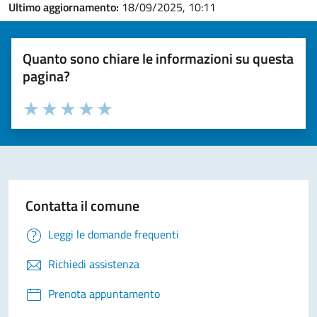
Ultimo aggiornamento:
18/09/2025, 10:11
Quanto sono chiare le informazioni su questa
pagina?
Valuta la chiarezza delle informazioni (da 1 a 5 stelle)
Seleziona il numero di stelle per valutare la chiarezza delle i
Valuta 1 stelle su 5
Valuta 2 stelle su 5
Valuta 3 stelle su 5
Valuta 4 stelle su 5
Valuta 5 stelle su 5
Contatta il comune
Leggi le domande frequenti
Richiedi assistenza
Prenota appuntamento