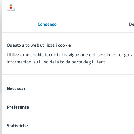
Dichiarazione di accessibilità
Segnalazione problemi di accessibilità
Piano di miglioramento del sito
Consenso
De
SEGUICI SU
Questo sito web utilizza i cookie
Facebook
X
YouTube
Instagram
LinkedIn
Telegram
WhatsApp
Threa
Utilizziamo cookie tecnici di navigazione e di sessione per garant
informazioni sull'uso del sito da parte degli utenti.
Sito di archivio
Crediti
Mappa del sito
Selezione
Necessari
del
consenso
Preferenze
Statistiche