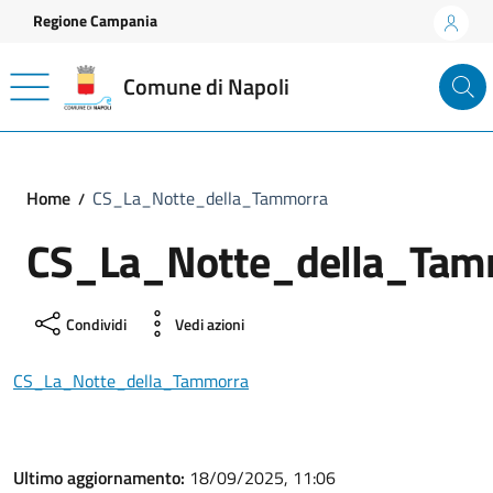
Vai ai contenuti
Vai al footer
Regione Campania
Comune di Napoli
Home
CS_La_Notte_della_Tammorra
CS_La_Notte_della_Tam
Condividi
Vedi azioni
CS_La_Notte_della_Tammorra
Ultimo aggiornamento:
18/09/2025, 11:06