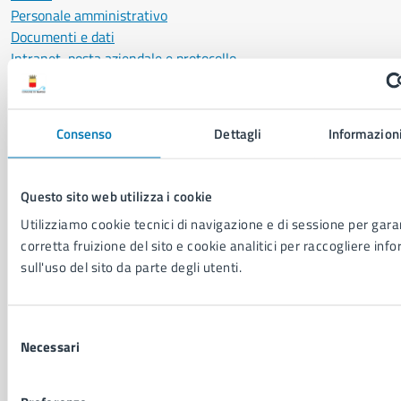
Personale amministrativo
Documenti e dati
Intranet, posta aziendale e protocollo
CATEGORIE DI SERVIZIO
Consenso
Dettagli
Informazioni
Ambiente
Anagrafe e stato civile
Autorizzazioni
Questo sito web utilizza i cookie
Cultura e tempo libero
Utilizziamo cookie tecnici di navigazione e di sessione per garan
Documenti e certificati
corretta fruizione del sito e cookie analitici per raccogliere inf
Educazione e formazione
sull'uso del sito da parte degli utenti.
Giustizia e sicurezza pubblica
Imprese e commercio
Salute, benessere e assistenza
Selezione
Servizi Cimiteriali
Necessari
del
Vita lavorativa
consenso