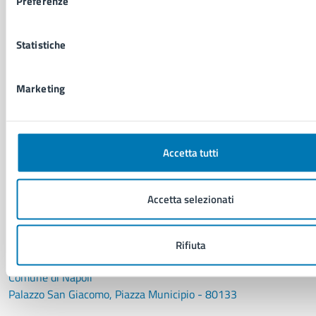
Preferenze
NOVITÀ
Notizie
Statistiche
Avvisi
Comunicati
Comunicati stampa della Giunta Comunale
Marketing
Comunicati stampa del Consiglio Comunale
Accetta tutti
VIVERE IL COMUNE
Luoghi
Eventi
Accetta selezionati
Elenco libri
Rifiuta
CONTATTI
Comune di Napoli
Palazzo San Giacomo, Piazza Municipio - 80133