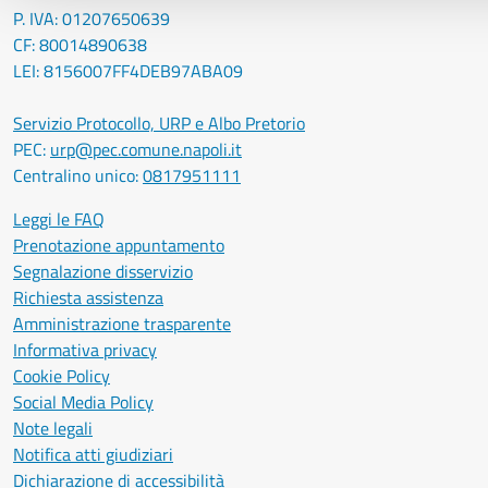
P. IVA: 01207650639
CF: 80014890638
LEI: 8156007FF4DEB97ABA09
Servizio Protocollo, URP e Albo Pretorio
PEC:
urp@pec.comune.napoli.it
Centralino unico:
0817951111
Leggi le FAQ
Prenotazione appuntamento
Segnalazione disservizio
Richiesta assistenza
Amministrazione trasparente
Informativa privacy
Cookie Policy
Social Media Policy
Note legali
Notifica atti giudiziari
Dichiarazione di accessibilità