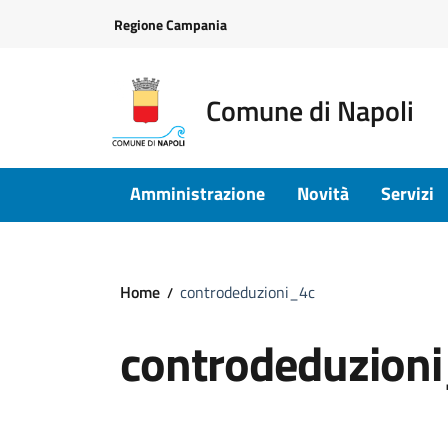
Vai ai contenuti
Vai al footer
Regione Campania
Comune di Napoli
Amministrazione
Novità
Servizi
Home
controdeduzioni_4c
controdeduzion