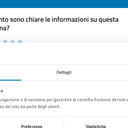
to sono chiare le informazioni su questa
na?
 chiarezza delle informazioni (da 1 a 5 stelle)
ona il numero di stelle per valutare la chiarezza delle inform
1 stelle su 5
uta 2 stelle su 5
Valuta 3 stelle su 5
Valuta 4 stelle su 5
Valuta 5 stelle su 5
Dettagli
ie
tatta il comune
avigazione e di sessione per garantire la corretta fruizione del sito e
so del sito da parte degli utenti.
Leggi le domande frequenti
Richiedi assistenza
Preferenze
Statistiche