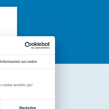
azioni
Informazioni sui cookie
 cookie analitici per
Marketing