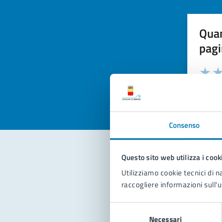
Quan
pagi
Valuta la
Selezi
Valuta 
Val
Consenso
Questo sito web utilizza i cook
Con
Utilizziamo cookie tecnici di n
raccogliere informazioni sull'u
Selezione
Necessari
del