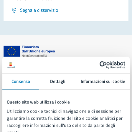
Segnala disservizio
Comune di Napoli
Consenso
Dettagli
Informazioni sui cookie
AMMINISTRAZIONE
Aree amministrative
Organi di governo
Questo sito web utilizza i cookie
Municipalità
Utilizziamo cookie tecnici di navigazione e di sessione per
Uffici
garantire la corretta fruizione del sito e cookie analitici per
Enti e fondazioni
raccogliere informazioni sull'uso del sito da parte degli
Politici