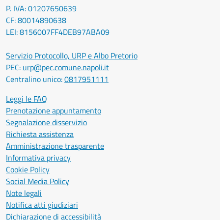
P. IVA: 01207650639
CF: 80014890638
LEI: 8156007FF4DEB97ABA09
Servizio Protocollo, URP e Albo Pretorio
PEC:
urp@pec.comune.napoli.it
Centralino unico:
0817951111
Leggi le FAQ
Prenotazione appuntamento
Segnalazione disservizio
Richiesta assistenza
Amministrazione trasparente
Informativa privacy
Cookie Policy
Social Media Policy
Note legali
Notifica atti giudiziari
Dichiarazione di accessibilità