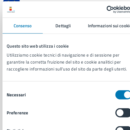
Comune di Napoli
Consenso
Dettagli
Informazioni sui cooki
AMMINISTRAZIONE
Aree amministrative
Questo sito web utilizza i cookie
Organi di governo
Utilizziamo cookie tecnici di navigazione e di sessione per
Municipalità
garantire la corretta fruizione del sito e cookie analitici per
Uffici
raccogliere informazioni sull'uso del sito da parte degli utenti.
Enti e fondazioni
Politici
Personale amministrativo
Selezione
Documenti e dati
Necessari
del
Intranet, posta aziendale e protocollo
consenso
Preferenze
CATEGORIE DI SERVIZIO
Ambiente