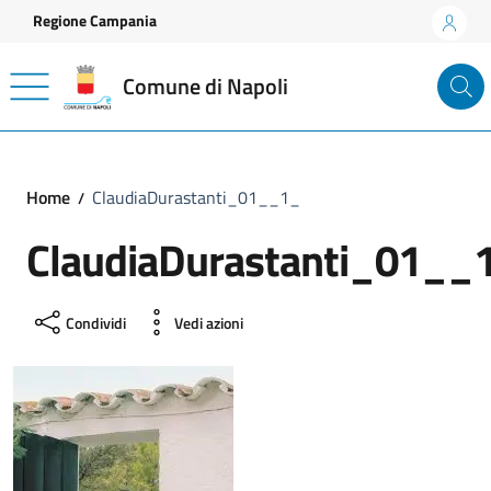
Vai ai contenuti
Vai al footer
Regione Campania
Comune di Napoli
Home
ClaudiaDurastanti_01__1_
ClaudiaDurastanti_01__
Condividi
Vedi azioni