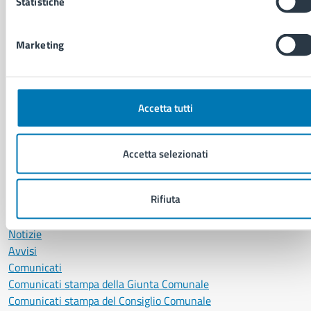
Statistiche
Anagrafe e stato civile
Autorizzazioni
Marketing
Cultura e tempo libero
Documenti e certificati
Educazione e formazione
Giustizia e sicurezza pubblica
Accetta tutti
Imprese e commercio
Salute, benessere e assistenza
Servizi Cimiteriali
Accetta selezionati
Vita lavorativa
Rifiuta
NOVITÀ
Notizie
Avvisi
Comunicati
Comunicati stampa della Giunta Comunale
Comunicati stampa del Consiglio Comunale