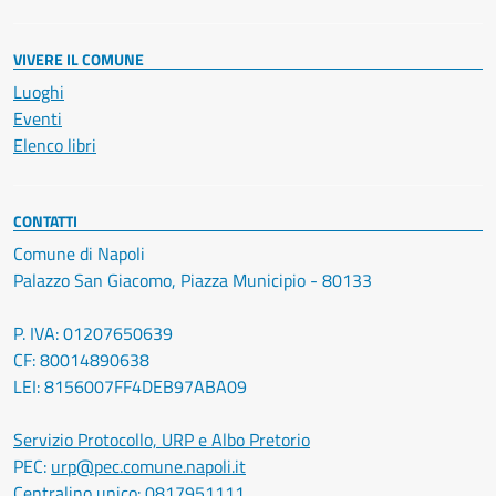
VIVERE IL COMUNE
Luoghi
Eventi
Elenco libri
CONTATTI
Comune di Napoli
Palazzo San Giacomo, Piazza Municipio - 80133
P. IVA: 01207650639
CF: 80014890638
LEI: 8156007FF4DEB97ABA09
Servizio Protocollo, URP e Albo Pretorio
PEC:
urp@pec.comune.napoli.it
Centralino unico:
0817951111