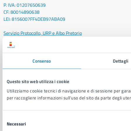
P. IVA: 01207650639
CF: 80014890638
LEI: 8156007FF4DEB97ABA09
Servizio Protocollo, URP e Albo Pretorio
PEC:
urp@pec.comune.napoli.it
Centralino unico:
0817951111
Leggi le FAQ
Consenso
Dettagli
Prenotazione appuntamento
Segnalazione disservizio
Richiesta assistenza
Questo sito web utilizza i cookie
Amministrazione trasparente
Utilizziamo cookie tecnici di navigazione e di sessione per garant
Informativa privacy
per raccogliere informazioni sull'uso del sito da parte degli uten
Cookie Policy
Social Media Policy
Note legali
Selezione
Notifica atti giudiziari
Necessari
del
Dichiarazione di accessibilità