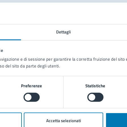
tatta il comune
Leggi le domande frequenti
Dettagli
Richiedi assistenza
ie
Prenota appuntamento
avigazione e di sessione per garantire la corretta fruizione del sito e
so del sito da parte degli utenti.
blemi in città
Segnala disservizio
Preferenze
Statistiche
Accetta selezionati
poli