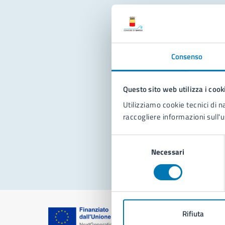
Con
Consenso
Questo sito web utilizza i cook
Utilizziamo cookie tecnici di n
raccogliere informazioni sull'u
Pro
Selezione
Necessari
del
consenso
Rifiuta
Comune di Na