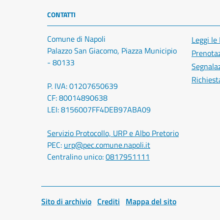
CONTATTI
Comune di Napoli
Leggi le
Palazzo San Giacomo, Piazza Municipio
Prenota
- 80133
Segnalaz
Richiest
P. IVA: 01207650639
CF: 80014890638
LEI: 8156007FF4DEB97ABA09
Servizio Protocollo, URP e Albo Pretorio
PEC:
urp@pec.comune.napoli.it
Centralino unico:
0817951111
Sito di archivio
Crediti
Mappa del sito