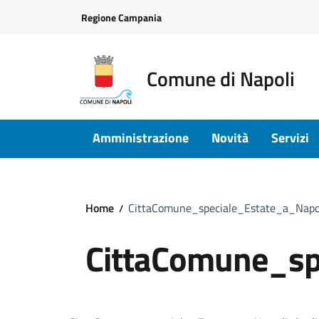
Vai ai contenuti
Vai al footer
Regione Campania
Comune di Napoli
Amministrazione
Novità
Servizi
Home
CittaComune_speciale_Estate_a_Napo
CittaComune_sp