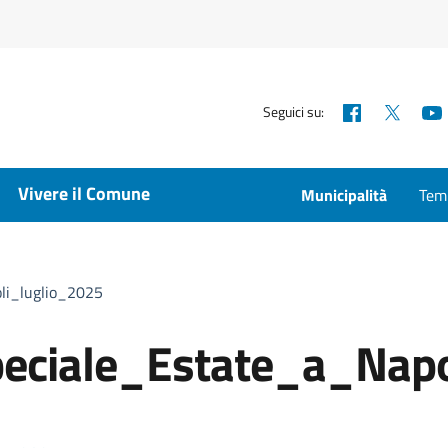
Facebook
X
Seguici su:
Vivere il Comune
Municipalità
Temp
li_luglio_2025
eciale_Estate_a_Napo