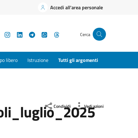
Accedi all'area personale
YouTube
Instagram
LinkedIn
Telegram
WhatsApp
Threads
Cerca
o libero
Istruzione
Tutti gli argomenti
li_luglio_2025
Condividi
Vedi azioni