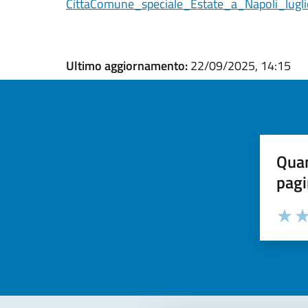
CittaComune_speciale_Estate_a_Napoli_lugl
Ultimo aggiornamento:
22/09/2025, 14:15
Quan
pagi
Valuta la
Selezi
Valuta 
Val