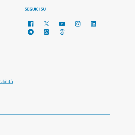
SEGUICI SU
Facebook
X
YouTube
Instagram
LinkedIn
Telegram
WhatsApp
Threads
ibilità