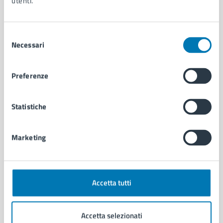
utenti.
Personale amministrativo
Documenti e dati
Intranet, posta aziendale e protocollo
Selezione
Necessari
del
consenso
CATEGORIE DI SERVIZIO
Preferenze
Ambiente
Anagrafe e stato civile
Autorizzazioni
Statistiche
Cultura e tempo libero
Documenti e certificati
Marketing
Educazione e formazione
Giustizia e sicurezza pubblica
Imprese e commercio
Salute, benessere e assistenza
Accetta tutti
Servizi Cimiteriali
Vita lavorativa
Accetta selezionati