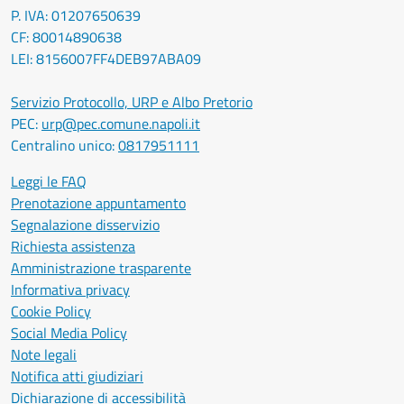
P. IVA: 01207650639
CF: 80014890638
LEI: 8156007FF4DEB97ABA09
Servizio Protocollo, URP e Albo Pretorio
PEC:
urp@pec.comune.napoli.it
Centralino unico:
0817951111
Leggi le FAQ
Prenotazione appuntamento
Segnalazione disservizio
Richiesta assistenza
Amministrazione trasparente
Informativa privacy
Cookie Policy
Social Media Policy
Note legali
Notifica atti giudiziari
Dichiarazione di accessibilità