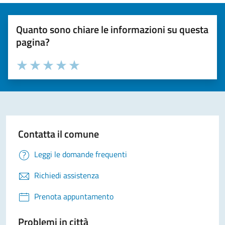
Quanto sono chiare le informazioni su questa
pagina?
Valuta la chiarezza delle informazioni (da 1 a 5 stelle)
Seleziona il numero di stelle per valutare la chiarezza delle i
Valuta 1 stelle su 5
Valuta 2 stelle su 5
Valuta 3 stelle su 5
Valuta 4 stelle su 5
Valuta 5 stelle su 5
Contatta il comune
Leggi le domande frequenti
Richiedi assistenza
Prenota appuntamento
Problemi in città