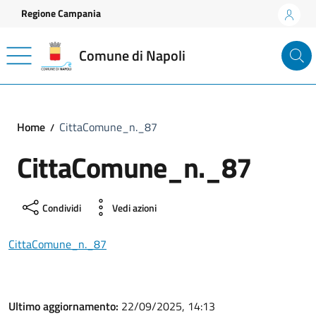
Vai ai contenuti
Vai al footer
Regione Campania
Comune di Napoli
Home
CittaComune_n._87
CittaComune_n._87
Condividi
Vedi azioni
CittaComune_n._87
Ultimo aggiornamento:
22/09/2025, 14:13