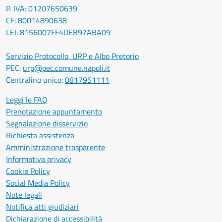
P. IVA: 01207650639
CF: 80014890638
LEI: 8156007FF4DEB97ABA09
Servizio Protocollo, URP e Albo Pretorio
PEC:
urp@pec.comune.napoli.it
Centralino unico:
0817951111
Leggi le FAQ
Prenotazione appuntamento
Segnalazione disservizio
Richiesta assistenza
Amministrazione trasparente
Informativa privacy
Cookie Policy
Social Media Policy
Note legali
Notifica atti giudiziari
Dichiarazione di accessibilità