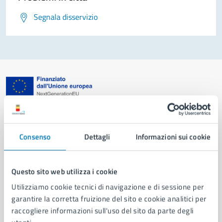
Segnala disservizio
Comune di Napoli
Consenso
Dettagli
Informazioni sui cookie
AMMINISTRAZIONE
Aree amministrative
Organi di governo
Questo sito web utilizza i cookie
Municipalità
Utilizziamo cookie tecnici di navigazione e di sessione per
Uffici
garantire la corretta fruizione del sito e cookie analitici per
Enti e fondazioni
raccogliere informazioni sull'uso del sito da parte degli
Politici