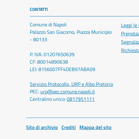
CONTATTI
Comune di Napoli
Leggi le
Palazzo San Giacomo, Piazza Municipio
Prenota
- 80133
Segnalaz
Richiest
P. IVA: 01207650639
CF: 80014890638
LEI: 8156007FF4DEB97ABA09
Servizio Protocollo, URP e Albo Pretorio
PEC:
urp@pec.comune.napoli.it
Centralino unico:
0817951111
Sito di archivio
Crediti
Mappa del sito