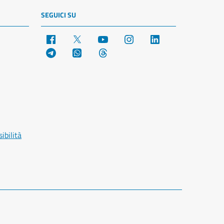
SEGUICI SU
Facebook
X
YouTube
Instagram
LinkedIn
Telegram
WhatsApp
Threads
ibilità