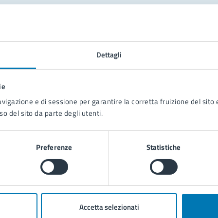
tatta il comune
Leggi le domande frequenti
Dettagli
Richiedi assistenza
ie
Prenota appuntamento
avigazione e di sessione per garantire la corretta fruizione del sito e
so del sito da parte degli utenti.
blemi in città
Segnala disservizio
Preferenze
Statistiche
Accetta selezionati
poli