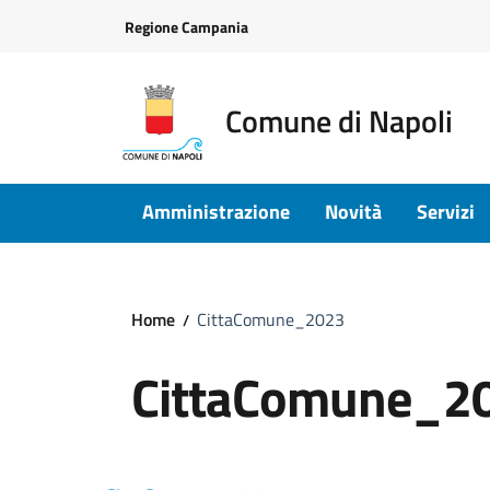
Vai ai contenuti
Vai al footer
Regione Campania
Comune di Napoli
Amministrazione
Novità
Servizi
Home
CittaComune_2023
CittaComune_2