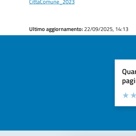
CittaComune_2023
Ultimo aggiornamento:
22/09/2025, 14:13
Quan
pagi
Valuta la
Selezi
Valuta 
Val