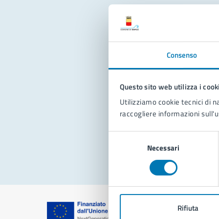
Con
Consenso
Questo sito web utilizza i cook
Utilizziamo cookie tecnici di n
raccogliere informazioni sull'u
Pro
Selezione
Necessari
del
consenso
Rifiuta
Comune di Na