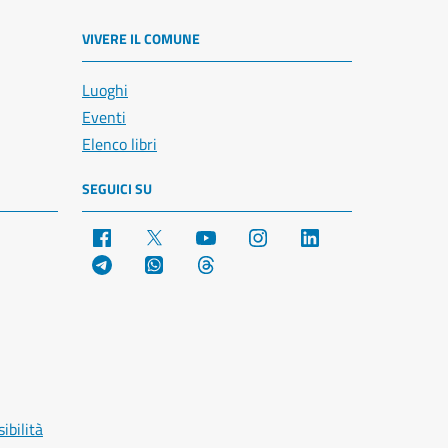
VIVERE IL COMUNE
Luoghi
Eventi
Elenco libri
SEGUICI SU
Facebook
X
YouTube
Instagram
LinkedIn
Telegram
WhatsApp
Threads
ibilità