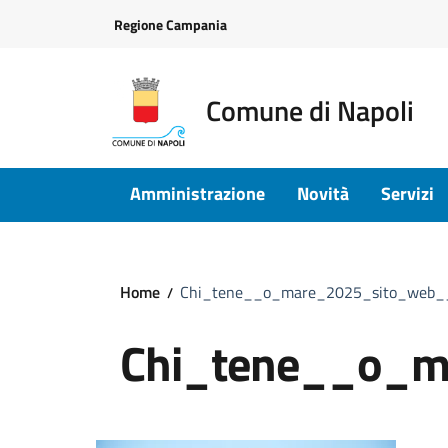
Vai ai contenuti
Vai al footer
Regione Campania
Comune di Napoli
Amministrazione
Novità
Servizi
Home
Chi_tene__o_mare_2025_sito_web
Chi_tene__o_