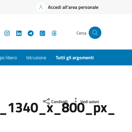
Accedi all'area personale
YouTube
Instagram
LinkedIn
Telegram
WhatsApp
Threads
Cerca
o libero
Istruzione
Tutti gli argomenti
__1340_x_800_px_
Condividi
Vedi azioni