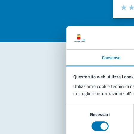
Valuta la
Selezi
Valuta 
Val
Consenso
Con
Questo sito web utilizza i cook
Utilizziamo cookie tecnici di n
raccogliere informazioni sull'u
Selezione
Necessari
del
Pro
consenso