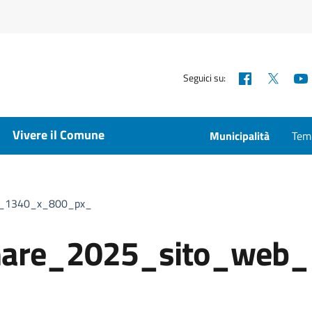
Facebook
X
Seguici su:
Vivere il Comune
Municipalità
Temp
__1340_x_800_px_
mare_2025_sito_web