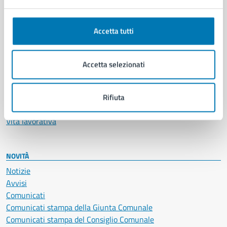
Anagrafe e stato civile
Autorizzazioni
Accetta tutti
Cultura e tempo libero
Documenti e certificati
Educazione e formazione
Accetta selezionati
Giustizia e sicurezza pubblica
Imprese e commercio
Salute, benessere e assistenza
Rifiuta
Servizi Cimiteriali
Vita lavorativa
NOVITÀ
Notizie
Avvisi
Comunicati
Comunicati stampa della Giunta Comunale
Comunicati stampa del Consiglio Comunale