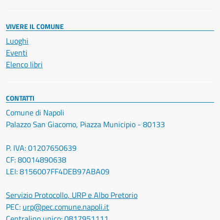
VIVERE IL COMUNE
Luoghi
Eventi
Elenco libri
CONTATTI
Comune di Napoli
Palazzo San Giacomo, Piazza Municipio - 80133
P. IVA: 01207650639
CF: 80014890638
LEI: 8156007FF4DEB97ABA09
Servizio Protocollo, URP e Albo Pretorio
PEC:
urp@pec.comune.napoli.it
Centralino unico:
0817951111