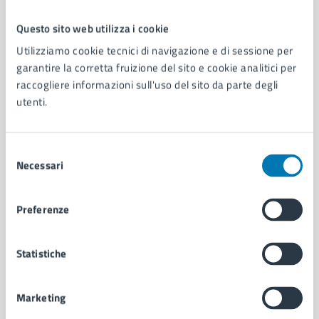
Questo sito web utilizza i cookie
Comune di Napoli
Utilizziamo cookie tecnici di navigazione e di sessione per
garantire la corretta fruizione del sito e cookie analitici per
raccogliere informazioni sull'uso del sito da parte degli
AMMINISTRAZIONE
utenti.
Aree amministrative
Organi di governo
Municipalità
Selezione
Uffici
Necessari
del
Enti e fondazioni
consenso
Politici
Preferenze
Personale amministrativo
Documenti e dati
Intranet, posta aziendale e protocollo
Statistiche
Marketing
CATEGORIE DI SERVIZIO
Ambiente