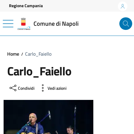
Vai ai contenuti
Vai al footer
Regione Campania
Comune di Napoli
Home
Carlo_Faiello
Carlo_Faiello
Condividi
Vedi azioni