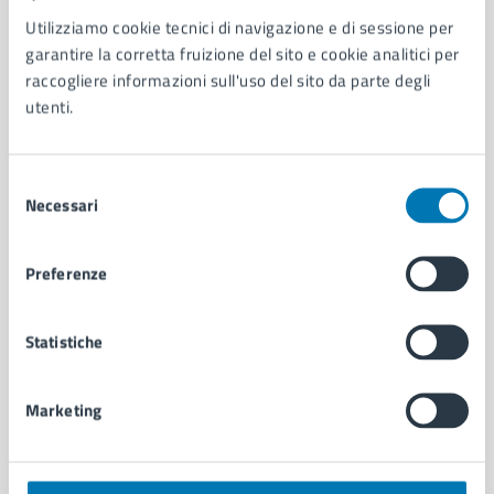
Utilizziamo cookie tecnici di navigazione e di sessione per
AMMINISTRAZIONE
garantire la corretta fruizione del sito e cookie analitici per
Aree amministrative
raccogliere informazioni sull'uso del sito da parte degli
Organi di governo
utenti.
Municipalità
Uffici
Enti e fondazioni
Selezione
Politici
Necessari
del
Personale amministrativo
consenso
Documenti e dati
Preferenze
Intranet, posta aziendale e protocollo
Statistiche
CATEGORIE DI SERVIZIO
Ambiente
Marketing
Anagrafe e stato civile
Autorizzazioni
Cultura e tempo libero