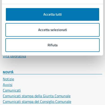
Anagrafe e stato civile
Autorizzazioni
Accetta tutti
Cultura e tempo libero
Documenti e certificati
Educazione e formazione
Accetta selezionati
Giustizia e sicurezza pubblica
Imprese e commercio
Salute, benessere e assistenza
Rifiuta
Servizi Cimiteriali
Vita lavorativa
NOVITÀ
Notizie
Avvisi
Comunicati
Comunicati stampa della Giunta Comunale
Comunicati stampa del Consiglio Comunale