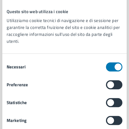
Questo sito web utilizza i cookie
Comune di Napoli
Utilizziamo cookie tecnici di navigazione e di sessione per
garantire la corretta fruizione del sito e cookie analitici per
raccogliere informazioni sull'uso del sito da parte degli
AMMINISTRAZIONE
utenti.
Aree amministrative
Organi di governo
Municipalità
Selezione
Uffici
Necessari
del
Enti e fondazioni
consenso
Politici
Preferenze
Personale amministrativo
Documenti e dati
Intranet, posta aziendale e protocollo
Statistiche
Marketing
CATEGORIE DI SERVIZIO
Ambiente