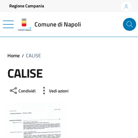
Vai ai contenuti
Vai al footer
Regione Campania
Comune di Napoli
Home
CALISE
CALISE
Condividi
Vedi azioni