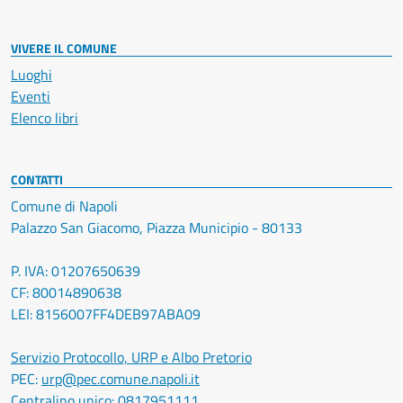
VIVERE IL COMUNE
Luoghi
Eventi
Elenco libri
CONTATTI
Comune di Napoli
Palazzo San Giacomo, Piazza Municipio - 80133
P. IVA: 01207650639
CF: 80014890638
LEI: 8156007FF4DEB97ABA09
Servizio Protocollo, URP e Albo Pretorio
PEC:
urp@pec.comune.napoli.it
Centralino unico:
0817951111