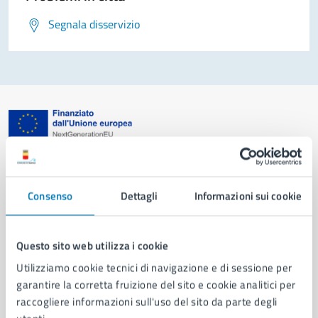
Segnala disservizio
Comune di Napoli
Consenso
Dettagli
Informazioni sui cookie
AMMINISTRAZIONE
Aree amministrative
Organi di governo
Questo sito web utilizza i cookie
Municipalità
Utilizziamo cookie tecnici di navigazione e di sessione per
Uffici
garantire la corretta fruizione del sito e cookie analitici per
Enti e fondazioni
raccogliere informazioni sull'uso del sito da parte degli
Politici