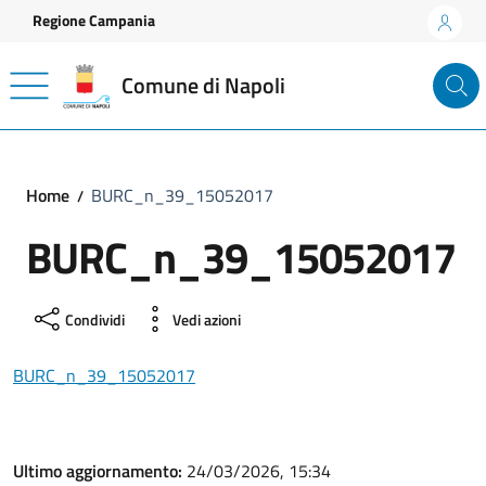
Vai ai contenuti
Vai al footer
Regione Campania
Comune di Napoli
Home
BURC_n_39_15052017
BURC_n_39_15052017
Condividi
Vedi azioni
BURC_n_39_15052017
Ultimo aggiornamento:
24/03/2026, 15:34