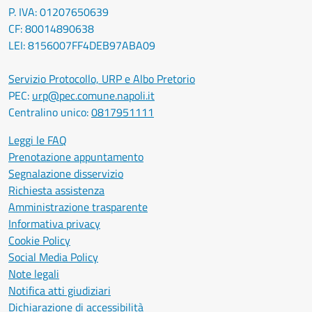
P. IVA: 01207650639
CF: 80014890638
LEI: 8156007FF4DEB97ABA09
Servizio Protocollo, URP e Albo Pretorio
PEC:
urp@pec.comune.napoli.it
Centralino unico:
0817951111
Leggi le FAQ
Prenotazione appuntamento
Segnalazione disservizio
Richiesta assistenza
Amministrazione trasparente
Informativa privacy
Cookie Policy
Social Media Policy
Note legali
Notifica atti giudiziari
Dichiarazione di accessibilità