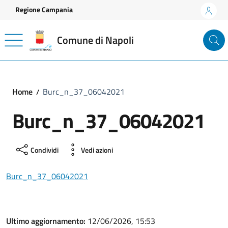
Vai ai contenuti
Vai al footer
Regione Campania
Comune di Napoli
Home
Burc_n_37_06042021
Burc_n_37_06042021
Condividi
Vedi azioni
Burc_n_37_06042021
Ultimo aggiornamento:
12/06/2026, 15:53