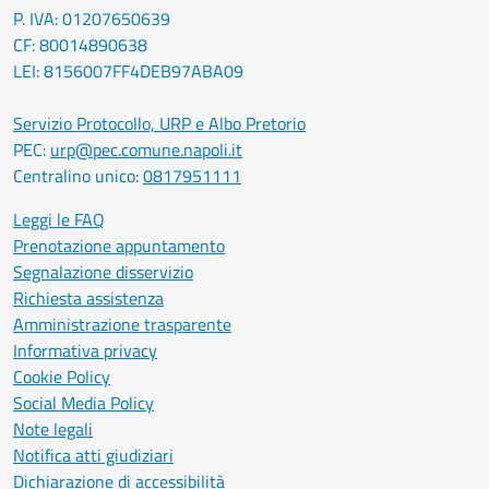
P. IVA: 01207650639
CF: 80014890638
LEI: 8156007FF4DEB97ABA09
Servizio Protocollo, URP e Albo Pretorio
PEC:
urp@pec.comune.napoli.it
Centralino unico:
0817951111
Leggi le FAQ
Prenotazione appuntamento
Segnalazione disservizio
Richiesta assistenza
Amministrazione trasparente
Informativa privacy
Cookie Policy
Social Media Policy
Note legali
Notifica atti giudiziari
Dichiarazione di accessibilità