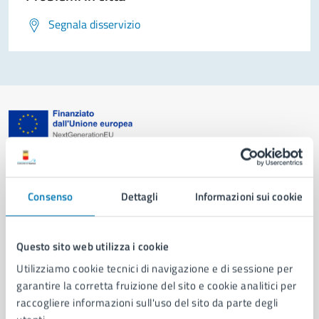
Segnala disservizio
Comune di Napoli
Consenso
Dettagli
Informazioni sui cookie
AMMINISTRAZIONE
Aree amministrative
Organi di governo
Questo sito web utilizza i cookie
Municipalità
Utilizziamo cookie tecnici di navigazione e di sessione per
Uffici
garantire la corretta fruizione del sito e cookie analitici per
Enti e fondazioni
raccogliere informazioni sull'uso del sito da parte degli
Politici