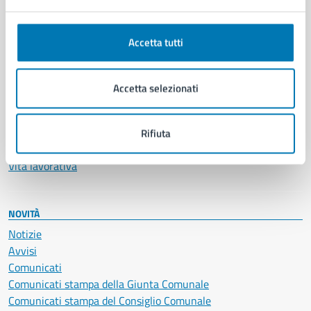
Anagrafe e stato civile
Autorizzazioni
Accetta tutti
Cultura e tempo libero
Documenti e certificati
Educazione e formazione
Accetta selezionati
Giustizia e sicurezza pubblica
Imprese e commercio
Salute, benessere e assistenza
Rifiuta
Servizi Cimiteriali
Vita lavorativa
NOVITÀ
Notizie
Avvisi
Comunicati
Comunicati stampa della Giunta Comunale
Comunicati stampa del Consiglio Comunale