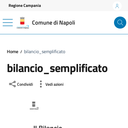
Vai ai contenuti
Vai al footer
Regione Campania
Comune di Napoli
Home
bilancio_semplificato
bilancio_semplificato
Condividi
Vedi azioni