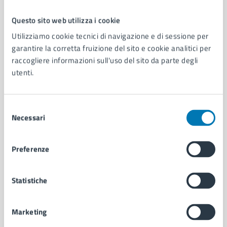
Questo sito web utilizza i cookie
Comune di Napoli
Utilizziamo cookie tecnici di navigazione e di sessione per
garantire la corretta fruizione del sito e cookie analitici per
raccogliere informazioni sull'uso del sito da parte degli
AMMINISTRAZIONE
utenti.
Aree amministrative
Organi di governo
Municipalità
Selezione
Uffici
Necessari
del
Enti e fondazioni
consenso
Politici
Preferenze
Personale amministrativo
Documenti e dati
Intranet, posta aziendale e protocollo
Statistiche
Marketing
CATEGORIE DI SERVIZIO
Ambiente