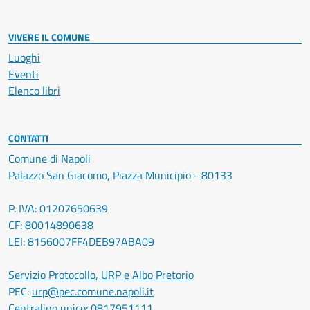
VIVERE IL COMUNE
Luoghi
Eventi
Elenco libri
CONTATTI
Comune di Napoli
Palazzo San Giacomo, Piazza Municipio - 80133
P. IVA: 01207650639
CF: 80014890638
LEI: 8156007FF4DEB97ABA09
Servizio Protocollo, URP e Albo Pretorio
PEC:
urp@pec.comune.napoli.it
Centralino unico:
0817951111