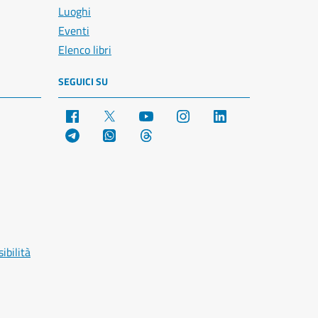
Luoghi
Eventi
Elenco libri
SEGUICI SU
Facebook
X
YouTube
Instagram
LinkedIn
Telegram
WhatsApp
Threads
ibilità