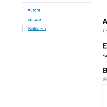
Autore
A
Editore
Biblioteca
He
E
Va
B