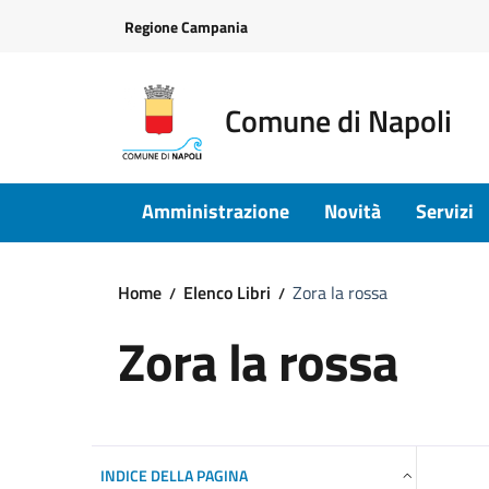
Vai ai contenuti
Vai al footer
Regione Campania
Comune di Napoli
Amministrazione
Novità
Servizi
Home
Elenco Libri
Zora la rossa
Zora la rossa
INDICE DELLA PAGINA