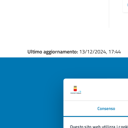
Ultimo aggiornamento:
13/12/2024, 17:44
Quan
pagi
Consenso
Valuta la
Selezi
Valuta 
Val
Questo sito web utilizza i cook