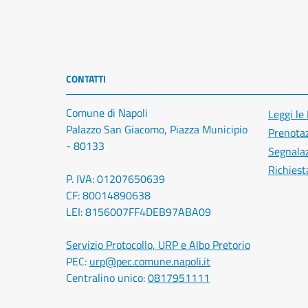
CONTATTI
Comune di Napoli
Leggi le
Palazzo San Giacomo, Piazza Municipio
Prenota
- 80133
Segnalaz
Richiest
P. IVA: 01207650639
CF: 80014890638
LEI: 8156007FF4DEB97ABA09
Servizio Protocollo, URP e Albo Pretorio
PEC:
urp@pec.comune.napoli.it
Centralino unico:
0817951111