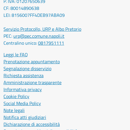
P. IVA: 01207650639
CF: 80014890638
LEI: 8156007FF4DEB97ABA09
Servizio Protocollo, URP e Albo Pretorio
PEC:
urp@pec.comune.napoli.it
Centralino unico:
0817951111
Leggi le FAQ
Prenotazione appuntamento
Segnalazione disservizio
Richiesta assistenza
Amministrazione trasparente
Informativa privacy
Cookie Policy
Social Media Policy
Note legali
Notifica atti giudiziari
Dichiarazione di accessibilità