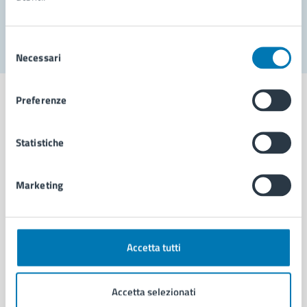
Segnala disservizio
Selezione
Necessari
del
consenso
Preferenze
Statistiche
Comune di Napoli
Marketing
AMMINISTRAZIONE
Aree amministrative
Organi di governo
Municipalità
Accetta tutti
Uffici
Enti e fondazioni
Accetta selezionati
Politici