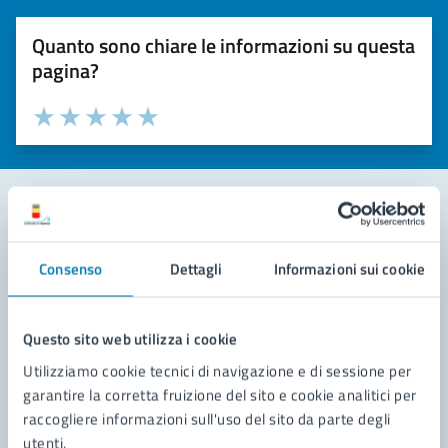
Quanto sono chiare le informazioni su questa
pagina?
Valuta la chiarezza delle informazioni (da 1 a 5 stelle)
Seleziona il numero di stelle per valutare la chiarezza delle i
Valuta 1 stelle su 5
Valuta 2 stelle su 5
Valuta 3 stelle su 5
Valuta 4 stelle su 5
Valuta 5 stelle su 5
Contatta il comune
Consenso
Dettagli
Informazioni sui cookie
Leggi le domande frequenti
Richiedi assistenza
Questo sito web utilizza i cookie
Utilizziamo cookie tecnici di navigazione e di sessione per
Prenota appuntamento
garantire la corretta fruizione del sito e cookie analitici per
raccogliere informazioni sull'uso del sito da parte degli
Problemi in città
utenti.