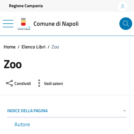
Vai ai contenuti
Vai al footer
Regione Campania
Comune di Napoli
Home
Elenco Libri
Zoo
Zoo
Condividi
Vedi azioni
INDICE DELLA PAGINA
Autore