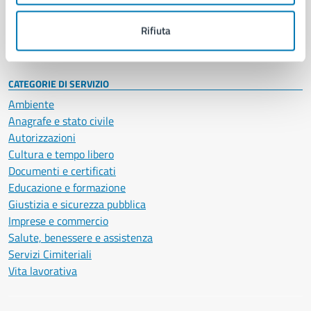
Personale amministrativo
Documenti e dati
Rifiuta
Intranet, posta aziendale e protocollo
CATEGORIE DI SERVIZIO
Ambiente
Anagrafe e stato civile
Autorizzazioni
Cultura e tempo libero
Documenti e certificati
Educazione e formazione
Giustizia e sicurezza pubblica
Imprese e commercio
Salute, benessere e assistenza
Servizi Cimiteriali
Vita lavorativa