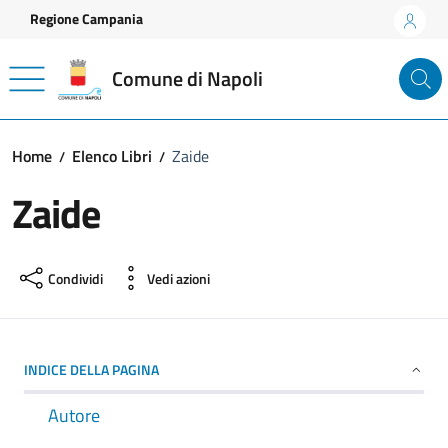
Vai ai contenuti
Vai al footer
Regione Campania
Comune di Napoli
Home
Elenco Libri
Zaide
Zaide
Condividi
Vedi azioni
INDICE DELLA PAGINA
Autore