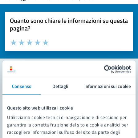
Quanto sono chiare le informazioni su questa
pagina?
Valuta la chiarezza delle informazioni (da 1 a 5 stelle)
Seleziona il numero di stelle per valutare la chiarezza delle i
Valuta 1 stelle su 5
Valuta 2 stelle su 5
Valuta 3 stelle su 5
Valuta 4 stelle su 5
Valuta 5 stelle su 5
Contatta il comune
Consenso
Dettagli
Informazioni sui cookie
Leggi le domande frequenti
Questo sito web utilizza i cookie
Richiedi assistenza
Utilizziamo cookie tecnici di navigazione e di sessione per
Prenota appuntamento
garantire la corretta fruizione del sito e cookie analitici per
raccogliere informazioni sull'uso del sito da parte degli