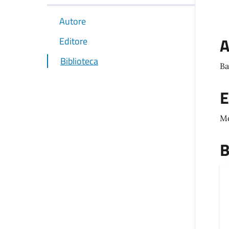
Autore
A
Editore
Biblioteca
Ba
E
M
B