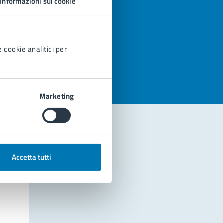
Informazioni sui cookie
azioni
 cookie analitici per
Marketing
Accetta tutti