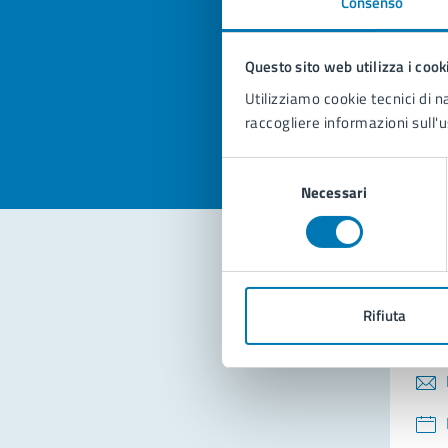
Consenso
Quan
pagi
Questo sito web utilizza i cook
Valuta la
Selezi
Utilizziamo cookie tecnici di n
Valuta 
Val
raccogliere informazioni sull'u
Selezione
Necessari
del
consenso
Con
Rifiuta