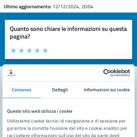
Ultimo aggiornamento:
12/12/2024, 20:04
Quanto sono chiare le informazioni su questa
pagina?
Valuta la chiarezza delle informazioni (da 1 a 5 stelle)
Seleziona il numero di stelle per valutare la chiarezza delle i
Valuta 1 stelle su 5
Valuta 2 stelle su 5
Valuta 3 stelle su 5
Valuta 4 stelle su 5
Valuta 5 stelle su 5
Consenso
Dettagli
Informazioni sui cookie
Contatta il comune
Leggi le domande frequenti
Questo sito web utilizza i cookie
Richiedi assistenza
Utilizziamo cookie tecnici di navigazione e di sessione per
garantire la corretta fruizione del sito e cookie analitici per
Prenota appuntamento
raccogliere informazioni sull'uso del sito da parte degli