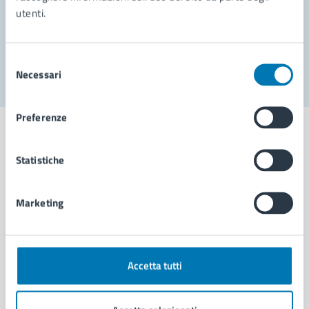
utenti.
Problemi in città
Segnala disservizio
Selezione
Necessari
del
consenso
Preferenze
Statistiche
Comune di Napoli
Marketing
AMMINISTRAZIONE
Aree amministrative
Organi di governo
Accetta tutti
Municipalità
Uffici