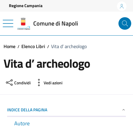
Vai ai contenuti
Vai al footer
Regione Campania
Comune di Napoli
Home
Elenco Libri
Vita d’ archeologo
Vita d’ archeologo
Condividi
Vedi azioni
INDICE DELLA PAGINA
Autore