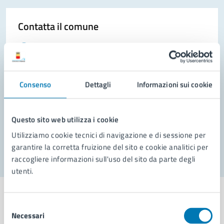
Contatta il comune
Leggi le domande frequenti
Richiedi assistenza
Consenso
Dettagli
Informazioni sui cookie
Prenota appuntamento
Problemi in città
Questo sito web utilizza i cookie
Segnala disservizio
Utilizziamo cookie tecnici di navigazione e di sessione per
garantire la corretta fruizione del sito e cookie analitici per
raccogliere informazioni sull'uso del sito da parte degli
utenti.
Selezione
Necessari
del