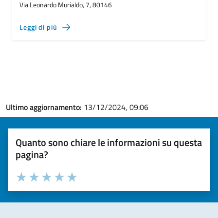
Via Leonardo Murialdo, 7, 80146
Leggi di più
Ultimo aggiornamento:
13/12/2024, 09:06
Quanto sono chiare le informazioni su questa
pagina?
Valuta la chiarezza delle informazioni (da 1 a 5 stelle)
Seleziona il numero di stelle per valutare la chiarezza delle i
Valuta 1 stelle su 5
Valuta 2 stelle su 5
Valuta 3 stelle su 5
Valuta 4 stelle su 5
Valuta 5 stelle su 5