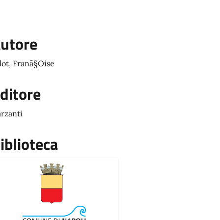
utore
lot, Franã§Oise
ditore
rzanti
iblioteca