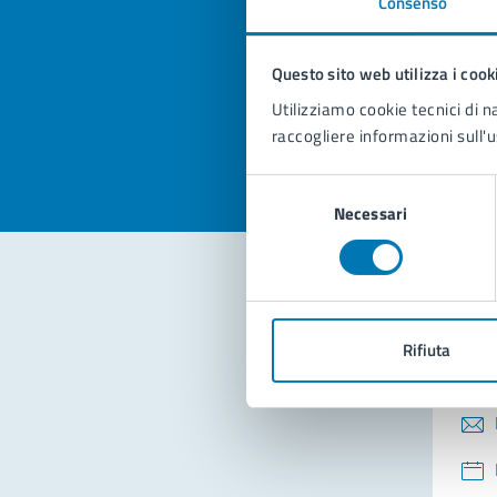
Consenso
Quan
pagi
Questo sito web utilizza i cook
Valuta la
Selezi
Utilizziamo cookie tecnici di n
Valuta 
Val
raccogliere informazioni sull'u
Selezione
Necessari
del
consenso
Con
Rifiuta