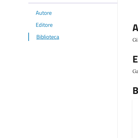
Autore
A
Editore
Biblioteca
Gi
E
Ga
B