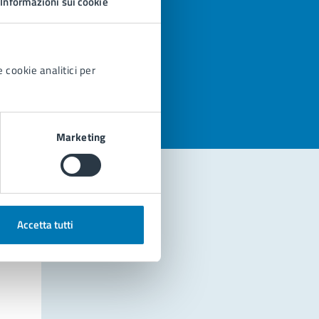
Informazioni sui cookie
azioni
 cookie analitici per
Marketing
Accetta tutti