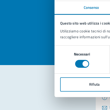
Consenso
Quan
pagi
Questo sito web utilizza i cook
Utilizziamo cookie tecnici di n
Valuta la
Selezi
raccogliere informazioni sull'u
Valuta 
Val
Selezione
Necessari
del
consenso
Rifiuta
Con