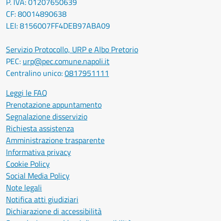
P. IVA: 01207650639
CF: 80014890638
LEI: 8156007FF4DEB97ABA09
Servizio Protocollo, URP e Albo Pretorio
PEC:
urp@pec.comune.napoli.it
Centralino unico:
0817951111
Leggi le FAQ
Prenotazione appuntamento
Segnalazione disservizio
Richiesta assistenza
Amministrazione trasparente
Informativa privacy
Cookie Policy
Social Media Policy
Note legali
Notifica atti giudiziari
Dichiarazione di accessibilità