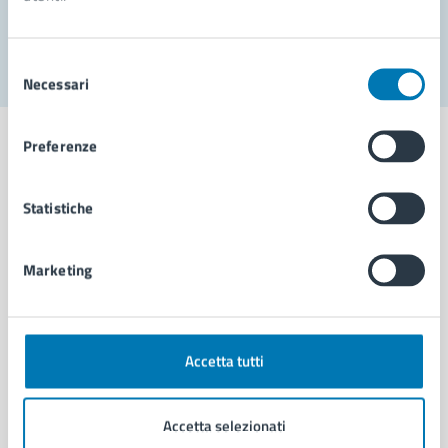
Segnala disservizio
Selezione
Necessari
del
consenso
Preferenze
Statistiche
Comune di Napoli
Marketing
AMMINISTRAZIONE
Aree amministrative
Organi di governo
Municipalità
Accetta tutti
Uffici
Enti e fondazioni
Accetta selezionati
Politici