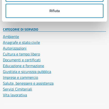
Personale amministrativo
Documenti e dati
Rifiuta
Intranet, posta aziendale e protocollo
CATEGORIE DI SERVIZIO
Ambiente
Anagrafe e stato civile
Autorizzazioni
Cultura e tempo libero
Documenti e certificati
Educazione e formazione
Giustizia e sicurezza pubblica
Imprese e commercio
Salute, benessere e assistenza
Servizi Cimiteriali
Vita lavorativa