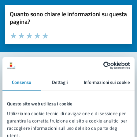
Quanto sono chiare le informazioni su questa
pagina?
Valuta la chiarezza delle informazioni (da 1 a 5 stelle)
Seleziona il numero di stelle per valutare la chiarezza delle i
Valuta 1 stelle su 5
Valuta 2 stelle su 5
Valuta 3 stelle su 5
Valuta 4 stelle su 5
Valuta 5 stelle su 5
Contatta il comune
Consenso
Dettagli
Informazioni sui cookie
Leggi le domande frequenti
Richiedi assistenza
Questo sito web utilizza i cookie
Utilizziamo cookie tecnici di navigazione e di sessione per
Prenota appuntamento
garantire la corretta fruizione del sito e cookie analitici per
raccogliere informazioni sull'uso del sito da parte degli
Problemi in città
utenti.