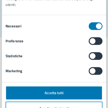
utenti.
Problemi in città
Segnala disservizio
Selezione
Necessari
del
consenso
Preferenze
Statistiche
Comune di Napoli
Marketing
AMMINISTRAZIONE
Aree amministrative
Organi di governo
Accetta tutti
Municipalità
Uffici