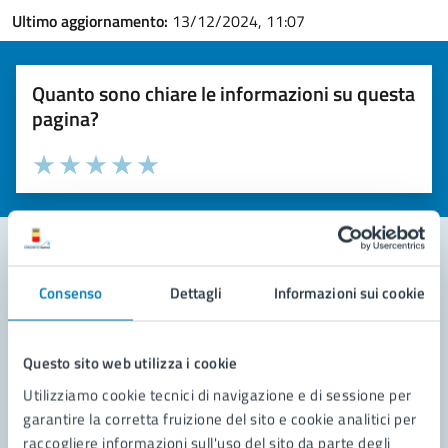
Ultimo aggiornamento:
13/12/2024, 11:07
Quanto sono chiare le informazioni su questa
pagina?
Valuta la chiarezza delle informazioni (da 1 a 5 stelle)
Seleziona il numero di stelle per valutare la chiarezza delle i
Valuta 1 stelle su 5
Valuta 2 stelle su 5
Valuta 3 stelle su 5
Valuta 4 stelle su 5
Valuta 5 stelle su 5
Consenso
Dettagli
Informazioni sui cookie
Contatta il comune
Leggi le domande frequenti
Questo sito web utilizza i cookie
Richiedi assistenza
Utilizziamo cookie tecnici di navigazione e di sessione per
garantire la corretta fruizione del sito e cookie analitici per
Prenota appuntamento
raccogliere informazioni sull'uso del sito da parte degli