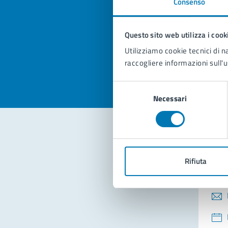
Consenso
Quan
pagi
Questo sito web utilizza i cook
Valuta la
Selezi
Utilizziamo cookie tecnici di n
Valuta 
Val
raccogliere informazioni sull'u
Selezione
Necessari
del
consenso
Con
Rifiuta