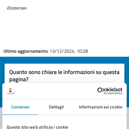
dismesso
Ultimo aggiornamento:
13/12/2024, 10:28
Quanto sono chiare le informazioni su questa
pagina?
Valuta la chiarezza delle informazioni (da 1 a 5 stelle)
Seleziona il numero di stelle per valutare la chiarezza delle i
Valuta 1 stelle su 5
Valuta 2 stelle su 5
Valuta 3 stelle su 5
Valuta 4 stelle su 5
Valuta 5 stelle su 5
Consenso
Dettagli
Informazioni sui cookie
Questo sito web utilizza i cookie