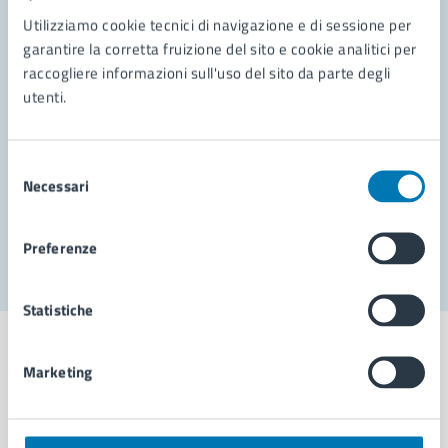
Contatta il comune
Utilizziamo cookie tecnici di navigazione e di sessione per
garantire la corretta fruizione del sito e cookie analitici per
Leggi le domande frequenti
raccogliere informazioni sull'uso del sito da parte degli
Richiedi assistenza
utenti.
Prenota appuntamento
Selezione
Problemi in città
Necessari
del
consenso
Segnala disservizio
Preferenze
Statistiche
Marketing
Comune di Napoli