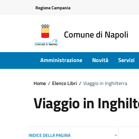
Vai ai contenuti
Vai al footer
Regione Campania
Comune di Napoli
Amministrazione
Novità
Servizi
Home
Elenco Libri
Viaggio in Inghilterra
Viaggio in Inghil
INDICE DELLA PAGINA