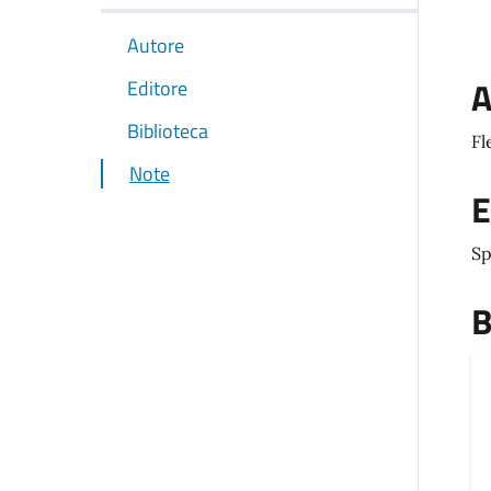
Autore
A
Editore
Biblioteca
Fl
Note
E
Sp
B