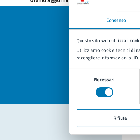
Consenso
Questo sito web utilizza i cook
Quan
Utilizziamo cookie tecnici di n
pagi
raccogliere informazioni sull'u
Valuta la
Selezi
Selezione
Valuta 
Val
Necessari
del
consenso
Rifiuta
Con