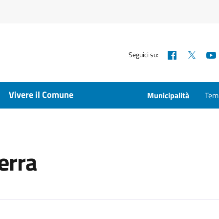
Facebook
X
Seguici su:
Vivere il Comune
Municipalità
Temp
terra