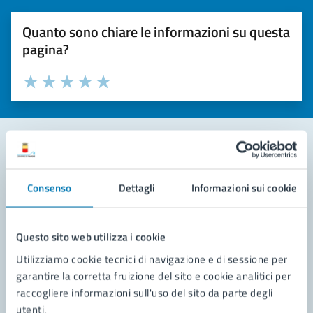
Quanto sono chiare le informazioni su questa
pagina?
Valuta la chiarezza delle informazioni (da 1 a 5 stelle)
Seleziona il numero di stelle per valutare la chiarezza delle i
Valuta 1 stelle su 5
Valuta 2 stelle su 5
Valuta 3 stelle su 5
Valuta 4 stelle su 5
Valuta 5 stelle su 5
Contatta il comune
Consenso
Dettagli
Informazioni sui cookie
Leggi le domande frequenti
Richiedi assistenza
Questo sito web utilizza i cookie
Utilizziamo cookie tecnici di navigazione e di sessione per
Prenota appuntamento
garantire la corretta fruizione del sito e cookie analitici per
raccogliere informazioni sull'uso del sito da parte degli
Problemi in città
utenti.