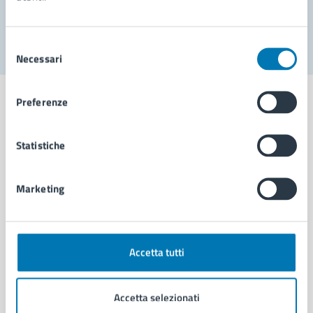
Segnala disservizio
Selezione
Necessari
del
consenso
Preferenze
Statistiche
Comune di Napoli
Marketing
AMMINISTRAZIONE
Aree amministrative
Organi di governo
Municipalità
Accetta tutti
Uffici
Enti e fondazioni
Accetta selezionati
Politici