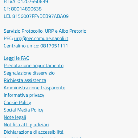
P. IVA: 01207650639
CF: 80014890638
LEI: 8156007FF4DEB97ABA09
Servizio Protocollo, URP e Albo Pretorio
PEC:
urp@pec.comune.napoli.it
Centralino unico:
0817951111
Leggi le FAQ
Prenotazione appuntamento
Segnalazione disservizio
Richiesta assistenza
Amministrazione trasparente
Informativa privacy
Cookie Policy
Social Media Policy
Note legali
Notifica atti giudiziari
Dichiarazione di accessibilità