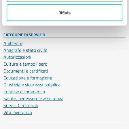
Personale amministrativo
Documenti e dati
Rifiuta
Intranet, posta aziendale e protocollo
CATEGORIE DI SERVIZIO
Ambiente
Anagrafe e stato civile
Autorizzazioni
Cultura e tempo libero
Documenti e certificati
Educazione e formazione
Giustizia e sicurezza pubblica
Imprese e commercio
Salute, benessere e assistenza
Servizi Cimiteriali
Vita lavorativa