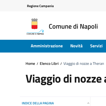
Vai ai contenuti
Vai al footer
Regione Campania
Comune di Napoli
Amministrazione
Novità
Servizi
Home
Elenco Libri
Viaggio di nozze a Theran
Viaggio di nozze
INDICE DELLA PAGINA