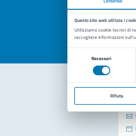
Consenso
Quan
pagi
Questo sito web utilizza i cook
Valuta la
Selezi
Utilizziamo cookie tecnici di n
Valuta 
Val
raccogliere informazioni sull'u
Selezione
Necessari
del
consenso
Con
Rifiuta