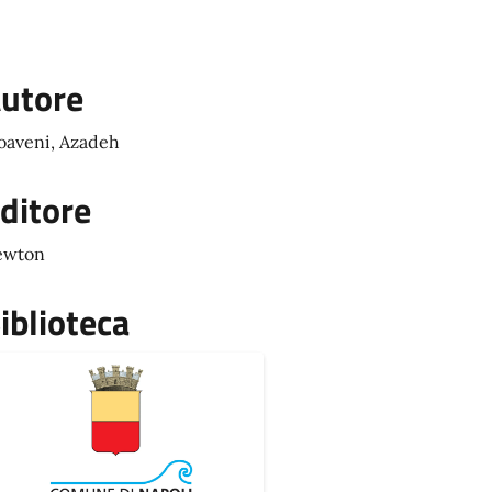
utore
aveni, Azadeh
ditore
ewton
iblioteca