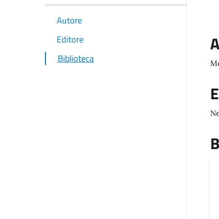
Autore
A
Editore
Biblioteca
Mo
E
N
B