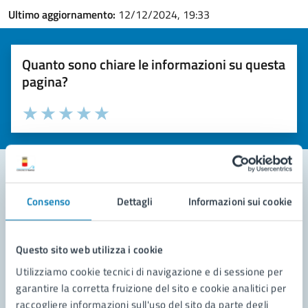
Ultimo aggiornamento:
12/12/2024, 19:33
Quanto sono chiare le informazioni su questa
pagina?
Valuta la chiarezza delle informazioni (da 1 a 5 stelle)
Seleziona il numero di stelle per valutare la chiarezza delle i
Valuta 1 stelle su 5
Valuta 2 stelle su 5
Valuta 3 stelle su 5
Valuta 4 stelle su 5
Valuta 5 stelle su 5
Consenso
Dettagli
Informazioni sui cookie
Contatta il comune
Leggi le domande frequenti
Questo sito web utilizza i cookie
Richiedi assistenza
Utilizziamo cookie tecnici di navigazione e di sessione per
garantire la corretta fruizione del sito e cookie analitici per
Prenota appuntamento
raccogliere informazioni sull'uso del sito da parte degli