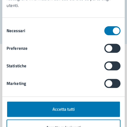
utenti.
Problemi in città
Segnala disservizio
Selezione
Necessari
del
consenso
Preferenze
Statistiche
Comune di Napoli
Marketing
AMMINISTRAZIONE
Aree amministrative
Organi di governo
Accetta tutti
Municipalità
Uffici