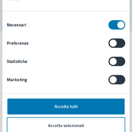
Segnala disservizio
Selezione
Necessari
del
consenso
Preferenze
Statistiche
Comune di Napoli
Marketing
AMMINISTRAZIONE
Aree amministrative
Organi di governo
Municipalità
Accetta tutti
Uffici
Enti e fondazioni
Accetta selezionati
Politici