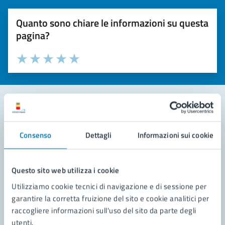
Quanto sono chiare le informazioni su questa
pagina?
Valuta la chiarezza delle informazioni (da 1 a 5 stelle)
Seleziona il numero di stelle per valutare la chiarezza delle i
Valuta 1 stelle su 5
Valuta 2 stelle su 5
Valuta 3 stelle su 5
Valuta 4 stelle su 5
Valuta 5 stelle su 5
Contatta il comune
Consenso
Dettagli
Informazioni sui cookie
Leggi le domande frequenti
Richiedi assistenza
Questo sito web utilizza i cookie
Utilizziamo cookie tecnici di navigazione e di sessione per
Prenota appuntamento
garantire la corretta fruizione del sito e cookie analitici per
raccogliere informazioni sull'uso del sito da parte degli
Problemi in città
utenti.