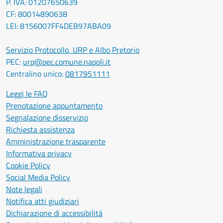
P. IVA: 01207650639
CF: 80014890638
LEI: 8156007FF4DEB97ABA09
Servizio Protocollo, URP e Albo Pretorio
PEC:
urp@pec.comune.napoli.it
Centralino unico:
0817951111
Leggi le FAQ
Prenotazione appuntamento
Segnalazione disservizio
Richiesta assistenza
Amministrazione trasparente
Informativa privacy
Cookie Policy
Social Media Policy
Note legali
Notifica atti giudiziari
Dichiarazione di accessibilità