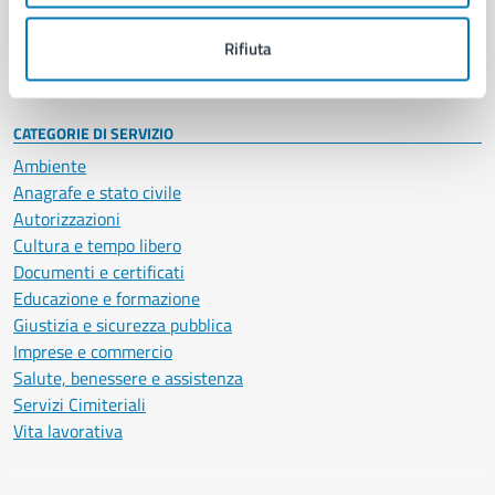
Personale amministrativo
Documenti e dati
Rifiuta
Intranet, posta aziendale e protocollo
CATEGORIE DI SERVIZIO
Ambiente
Anagrafe e stato civile
Autorizzazioni
Cultura e tempo libero
Documenti e certificati
Educazione e formazione
Giustizia e sicurezza pubblica
Imprese e commercio
Salute, benessere e assistenza
Servizi Cimiteriali
Vita lavorativa