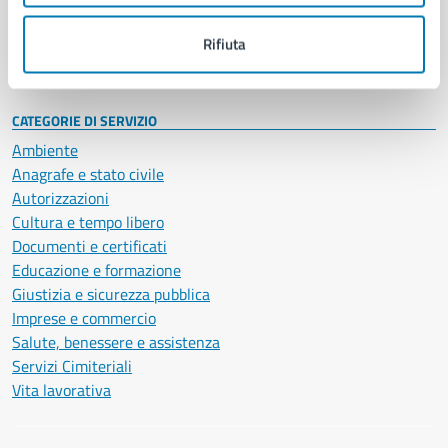
Personale amministrativo
Documenti e dati
Rifiuta
Intranet, posta aziendale e protocollo
CATEGORIE DI SERVIZIO
Ambiente
Anagrafe e stato civile
Autorizzazioni
Cultura e tempo libero
Documenti e certificati
Educazione e formazione
Giustizia e sicurezza pubblica
Imprese e commercio
Salute, benessere e assistenza
Servizi Cimiteriali
Vita lavorativa