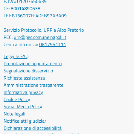
P. IVA: 01207650639
CF: 80014890638
LEI: 8156007FF4DEB97ABA09
Servizio Protocollo, URP e Albo Pretorio
PEC:
urp@pec.comune.napoli.it
Centralino unico:
0817951111
Leggi le FAQ
Prenotazione appuntamento
Segnalazione disservizio
Richiesta assistenza
Amministrazione trasparente
Informativa privacy
Cookie Policy
Social Media Policy
Note legali
Notifica atti giudiziari
Dichiarazione di accessibilità