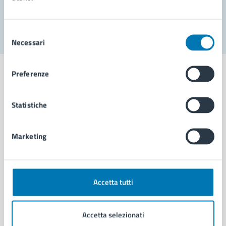
Segnala disservizio
Selezione
Necessari
del
consenso
Preferenze
Statistiche
Comune di Napoli
Marketing
AMMINISTRAZIONE
Aree amministrative
Organi di governo
Municipalità
Accetta tutti
Uffici
Enti e fondazioni
Accetta selezionati
Politici