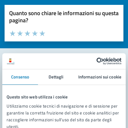
Quanto sono chiare le informazioni su questa
pagina?
Valuta la chiarezza delle informazioni (da 1 a 5 stelle)
Seleziona il numero di stelle per valutare la chiarezza delle i
Valuta 1 stelle su 5
Valuta 2 stelle su 5
Valuta 3 stelle su 5
Valuta 4 stelle su 5
Valuta 5 stelle su 5
Contatta il comune
Consenso
Dettagli
Informazioni sui cookie
Leggi le domande frequenti
Richiedi assistenza
Questo sito web utilizza i cookie
Utilizziamo cookie tecnici di navigazione e di sessione per
Prenota appuntamento
garantire la corretta fruizione del sito e cookie analitici per
raccogliere informazioni sull'uso del sito da parte degli
Problemi in città
utenti.